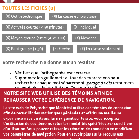
TOUTES LES FICHES (0)
(X) Outil électronique
(X) En classe et hors classe
(X) Activités courtes (< 30 minutes)
(X) Individuel
(X) Moyen groupe (entre 30 et 100)
(X) Moyenne
(X) Petit groupe (< 30)
(X) Élevée
(X) En classe seulement
Votre recherche n'a donné aucun résultat
Vérifiez que l'orthographe est correcte.
Supprimez les guillemets autour des expressions pour
rechercher chaque mot séparément.
garage à vélo
retournera
souvent plus de résultat que
"garage à vélo"
.
NOTRE SITE WEB UTILISE DES TÉMOINS AFIN DE
Envisagez d'élargir votre recherche avec
OR
.
garage OR vélo
retournera souvent plus de résultat que
garage à vélo
.
REHAUSSER VOTRE EXPÉRIENCE DE NAVIGATION.
Le site web de Polytechnique Montréal utilise des témoins de connexion
afin de recueillir des statistiques générales et offrir une meilleure
expérience à ses visiteurs. En naviguant sur le site, vous acceptez
l’utilisation de ces témoins selon les modalités spécifiées aux conditions
d’utilisation. Vous pouvez refuser les témoins de connexion en modifiant
vos paramètres de navigation. Pour en savoir plus sur le recours aux