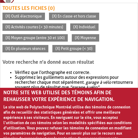
TOUTES LES FICHES (0)
(X) Outil électronique
(X) En classe et hors classe
(X) Activités courtes (< 30 minutes)
(X) Individuel
(X) Moyen groupe (entre 30 et 100)
(X) Moyenne
(X) En plusieurs séances
(X) Petit groupe (< 30)
Votre recherche n'a donné aucun résultat
Vérifiez que l'orthographe est correcte.
Supprimez les guillemets autour des expressions pour
rechercher chaque mot séparément.
garage à vélo
retournera
souvent plus de résultat que
"garage à vélo"
.
NOTRE SITE WEB UTILISE DES TÉMOINS AFIN DE
Envisagez d'élargir votre recherche avec
OR
.
garage OR vélo
retournera souvent plus de résultat que
garage à vélo
.
REHAUSSER VOTRE EXPÉRIENCE DE NAVIGATION.
Le site web de Polytechnique Montréal utilise des témoins de connexion
afin de recueillir des statistiques générales et offrir une meilleure
expérience à ses visiteurs. En naviguant sur le site, vous acceptez
l’utilisation de ces témoins selon les modalités spécifiées aux conditions
d’utilisation. Vous pouvez refuser les témoins de connexion en modifiant
vos paramètres de navigation. Pour en savoir plus sur le recours aux