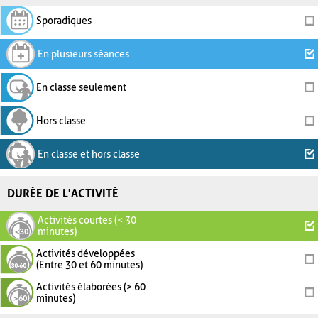
Sporadiques
En plusieurs séances
En classe seulement
Hors classe
En classe et hors classe
DURÉE DE L'ACTIVITÉ
Activités courtes (< 30
minutes)
Activités développées
(Entre 30 et 60 minutes)
Activités élaborées (> 60
minutes)