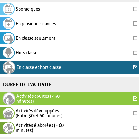
Sporadiques
En plusieurs séances
En classe seulement
Hors classe
En classe et hors classe
DURÉE DE L'ACTIVITÉ
Activités courtes (< 30
minutes)
Activités développées
(Entre 30 et 60 minutes)
Activités élaborées (> 60
minutes)