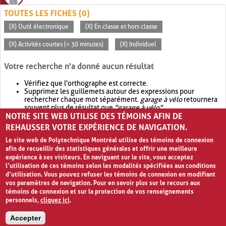
TOUTES LES FICHES (0)
(X) Outil électronique
(X) En classe et hors classe
(X) Activités courtes (< 30 minutes)
(X) Individuel
Votre recherche n'a donné aucun résultat
Vérifiez que l'orthographe est correcte.
Supprimez les guillemets autour des expressions pour
rechercher chaque mot séparément.
garage à vélo
retournera
souvent plus de résultat que
"garage à vélo"
.
NOTRE SITE WEB UTILISE DES TÉMOINS AFIN DE
Envisagez d'élargir votre recherche avec
OR
.
garage OR vélo
retournera souvent plus de résultat que
garage à vélo
.
REHAUSSER VOTRE EXPÉRIENCE DE NAVIGATION.
Le site web de Polytechnique Montréal utilise des témoins de connexion
afin de recueillir des statistiques générales et offrir une meilleure
expérience à ses visiteurs. En naviguant sur le site, vous acceptez
l’utilisation de ces témoins selon les modalités spécifiées aux conditions
d’utilisation. Vous pouvez refuser les témoins de connexion en modifiant
vos paramètres de navigation. Pour en savoir plus sur le recours aux
témoins de connexion et sur la protection de vos renseignements
personnels,
cliquez ici
.
Avis de confidentialité et conditions d’utilisation
Accepter