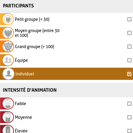
PARTICIPANTS
Petit groupe (< 30)
Moyen groupe (entre 30
et 100)
Grand groupe (> 100)
Équipe
Individuel
INTENSITÉ D'ANIMATION
Faible
Moyenne
Élevée