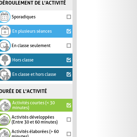
DÉROULEMENT DE L'ACTIVITÉ
Sporadiques
En plusieurs séances
En classe seulement
Hors classe
En classe et hors classe
DURÉE DE L'ACTIVITÉ
Activités courtes (< 30
minutes)
Activités développées
(Entre 30 et 60 minutes)
Activités élaborées (> 60
minutes)