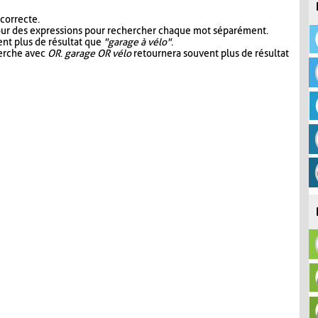
 correcte.
our des expressions pour rechercher chaque mot séparément.
nt plus de résultat que
"garage à vélo"
.
herche avec
OR
.
garage OR vélo
retournera souvent plus de résultat