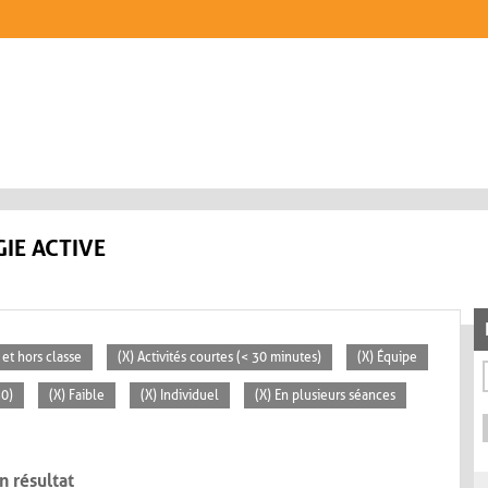
IE ACTIVE
 et hors classe
(X) Activités courtes (< 30 minutes)
(X) Équipe
30)
(X) Faible
(X) Individuel
(X) En plusieurs séances
n résultat