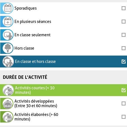
Sporadiques
En plusieurs séances
En classe seulement
Hors classe
En classe et hors classe
DURÉE DE L'ACTIVITÉ
Activités courtes (< 30
minutes)
Activités développées
(Entre 30 et 60 minutes)
Activités élaborées (> 60
minutes)