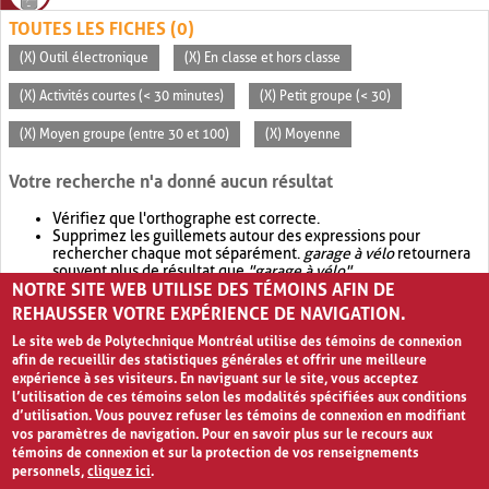
TOUTES LES FICHES (0)
(X) Outil électronique
(X) En classe et hors classe
(X) Activités courtes (< 30 minutes)
(X) Petit groupe (< 30)
(X) Moyen groupe (entre 30 et 100)
(X) Moyenne
Votre recherche n'a donné aucun résultat
Vérifiez que l'orthographe est correcte.
Supprimez les guillemets autour des expressions pour
rechercher chaque mot séparément.
garage à vélo
retournera
souvent plus de résultat que
"garage à vélo"
.
NOTRE SITE WEB UTILISE DES TÉMOINS AFIN DE
Envisagez d'élargir votre recherche avec
OR
.
garage OR vélo
retournera souvent plus de résultat que
garage à vélo
.
REHAUSSER VOTRE EXPÉRIENCE DE NAVIGATION.
Le site web de Polytechnique Montréal utilise des témoins de connexion
afin de recueillir des statistiques générales et offrir une meilleure
expérience à ses visiteurs. En naviguant sur le site, vous acceptez
l’utilisation de ces témoins selon les modalités spécifiées aux conditions
d’utilisation. Vous pouvez refuser les témoins de connexion en modifiant
vos paramètres de navigation. Pour en savoir plus sur le recours aux
témoins de connexion et sur la protection de vos renseignements
personnels,
cliquez ici
.
Avis de confidentialité et conditions d’utilisation