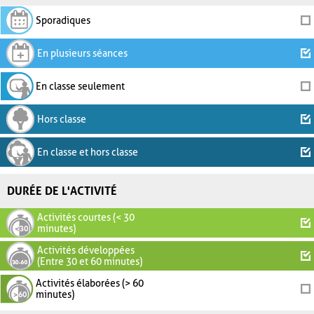
Sporadiques
En plusieurs séances
En classe seulement
Hors classe
En classe et hors classe
DURÉE DE L'ACTIVITÉ
Activités courtes (< 30
minutes)
Activités développées
(Entre 30 et 60 minutes)
Activités élaborées (> 60
minutes)