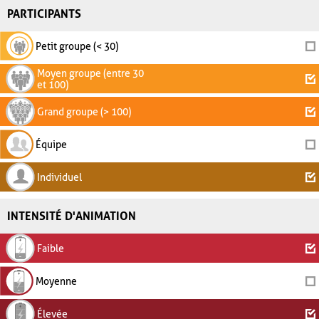
PARTICIPANTS
Petit groupe (< 30)
Moyen groupe (entre 30
et 100)
Grand groupe (> 100)
Équipe
Individuel
INTENSITÉ D'ANIMATION
Faible
Moyenne
Élevée