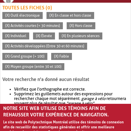
TOUTES LES FICHES (0)
(X) Outil électronique
(X) En classe et hors classe
(X) Activités courtes (< 30 minutes)
(X) Hors classe
(X) Individuel
(X) Élevée
(X) En plusieurs séances
(X) Activités développées (Entre 30 et 60 minutes)
(X) Grand groupe (> 100)
(X) Faible
(X) Moyen groupe (entre 30 et 100)
Votre recherche n'a donné aucun résultat
Vérifiez que l'orthographe est correcte.
Supprimez les guillemets autour des expressions pour
rechercher chaque mot séparément.
garage à vélo
retournera
souvent plus de résultat que
"garage à vélo"
.
NOTRE SITE WEB UTILISE DES TÉMOINS AFIN DE
Envisagez d'élargir votre recherche avec
OR
.
garage OR vélo
retournera souvent plus de résultat que
garage à vélo
.
REHAUSSER VOTRE EXPÉRIENCE DE NAVIGATION.
Le site web de Polytechnique Montréal utilise des témoins de connexion
afin de recueillir des statistiques générales et offrir une meilleure