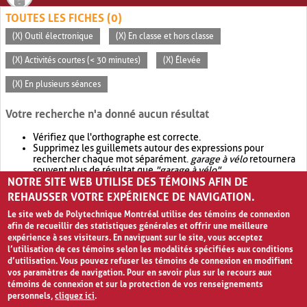
TOUTES LES FICHES (0)
(X) Outil électronique
(X) En classe et hors classe
(X) Activités courtes (< 30 minutes)
(X) Élevée
(X) En plusieurs séances
Votre recherche n'a donné aucun résultat
Vérifiez que l'orthographe est correcte.
Supprimez les guillemets autour des expressions pour
rechercher chaque mot séparément.
garage à vélo
retournera
souvent plus de résultat que
"garage à vélo"
.
NOTRE SITE WEB UTILISE DES TÉMOINS AFIN DE
Envisagez d'élargir votre recherche avec
OR
.
garage OR vélo
retournera souvent plus de résultat que
garage à vélo
.
REHAUSSER VOTRE EXPÉRIENCE DE NAVIGATION.
Le site web de Polytechnique Montréal utilise des témoins de connexion
afin de recueillir des statistiques générales et offrir une meilleure
expérience à ses visiteurs. En naviguant sur le site, vous acceptez
l’utilisation de ces témoins selon les modalités spécifiées aux conditions
d’utilisation. Vous pouvez refuser les témoins de connexion en modifiant
vos paramètres de navigation. Pour en savoir plus sur le recours aux
témoins de connexion et sur la protection de vos renseignements
personnels,
cliquez ici
.
Avis de confidentialité et conditions d’utilisation