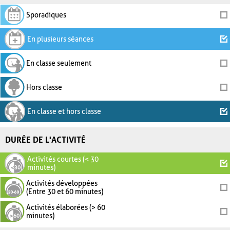
Sporadiques
En plusieurs séances
En classe seulement
Hors classe
En classe et hors classe
DURÉE DE L'ACTIVITÉ
Activités courtes (< 30
minutes)
Activités développées
(Entre 30 et 60 minutes)
Activités élaborées (> 60
minutes)