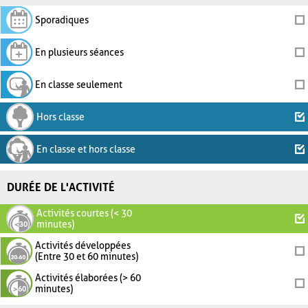
Sporadiques
En plusieurs séances
En classe seulement
Hors classe
En classe et hors classe
DURÉE DE L'ACTIVITÉ
Activités courtes (< 30
minutes)
Activités développées
(Entre 30 et 60 minutes)
Activités élaborées (> 60
minutes)