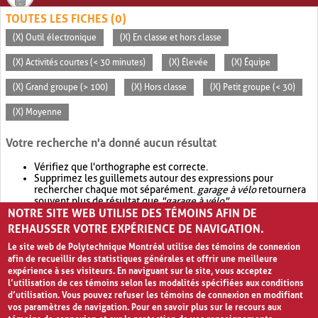
TOUTES LES FICHES (0)
(X) Outil électronique
(X) En classe et hors classe
(X) Activités courtes (< 30 minutes)
(X) Élevée
(X) Équipe
(X) Grand groupe (> 100)
(X) Hors classe
(X) Petit groupe (< 30)
(X) Moyenne
Votre recherche n'a donné aucun résultat
Vérifiez que l'orthographe est correcte.
Supprimez les guillemets autour des expressions pour
rechercher chaque mot séparément.
garage à vélo
retournera
souvent plus de résultat que
"garage à vélo"
.
NOTRE SITE WEB UTILISE DES TÉMOINS AFIN DE
Envisagez d'élargir votre recherche avec
OR
.
garage OR vélo
retournera souvent plus de résultat que
garage à vélo
.
REHAUSSER VOTRE EXPÉRIENCE DE NAVIGATION.
Le site web de Polytechnique Montréal utilise des témoins de connexion
afin de recueillir des statistiques générales et offrir une meilleure
expérience à ses visiteurs. En naviguant sur le site, vous acceptez
l’utilisation de ces témoins selon les modalités spécifiées aux conditions
d’utilisation. Vous pouvez refuser les témoins de connexion en modifiant
vos paramètres de navigation. Pour en savoir plus sur le recours aux