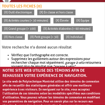
TOUTES LES FICHES (0)
(X) Outil électronique
(X) En classe et hors classe
(X) Activités courtes (< 30 minutes)
(X) Élevée
(X) Équipe
(X) Grand groupe (> 100)
(X) Activités élaborées (> 60 minutes)
(X) Hors classe
(X) Petit groupe (< 30)
(X) Individuel
Votre recherche n'a donné aucun résultat
Vérifiez que l'orthographe est correcte.
Supprimez les guillemets autour des expressions pour
rechercher chaque mot séparément.
garage à vélo
retournera
souvent plus de résultat que
"garage à vélo"
.
NOTRE SITE WEB UTILISE DES TÉMOINS AFIN DE
Envisagez d'élargir votre recherche avec
OR
.
garage OR vélo
retournera souvent plus de résultat que
garage à vélo
.
REHAUSSER VOTRE EXPÉRIENCE DE NAVIGATION.
Le site web de Polytechnique Montréal utilise des témoins de connexion
afin de recueillir des statistiques générales et offrir une meilleure
expérience à ses visiteurs. En naviguant sur le site, vous acceptez
l’utilisation de ces témoins selon les modalités spécifiées aux conditions
d’utilisation. Vous pouvez refuser les témoins de connexion en modifiant
vos paramètres de navigation. Pour en savoir plus sur le recours aux