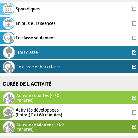
Sporadiques
En plusieurs séances
En classe seulement
Hors classe
En classe et hors classe
DURÉE DE L'ACTIVITÉ
Activités courtes (< 30
minutes)
Activités développées
(Entre 30 et 60 minutes)
Activités élaborées (> 60
minutes)