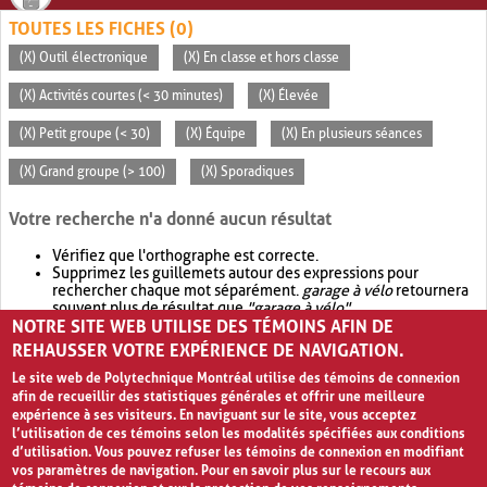
TOUTES LES FICHES (0)
(X) Outil électronique
(X) En classe et hors classe
(X) Activités courtes (< 30 minutes)
(X) Élevée
(X) Petit groupe (< 30)
(X) Équipe
(X) En plusieurs séances
(X) Grand groupe (> 100)
(X) Sporadiques
Votre recherche n'a donné aucun résultat
Vérifiez que l'orthographe est correcte.
Supprimez les guillemets autour des expressions pour
rechercher chaque mot séparément.
garage à vélo
retournera
souvent plus de résultat que
"garage à vélo"
.
NOTRE SITE WEB UTILISE DES TÉMOINS AFIN DE
Envisagez d'élargir votre recherche avec
OR
.
garage OR vélo
retournera souvent plus de résultat que
garage à vélo
.
REHAUSSER VOTRE EXPÉRIENCE DE NAVIGATION.
Le site web de Polytechnique Montréal utilise des témoins de connexion
afin de recueillir des statistiques générales et offrir une meilleure
expérience à ses visiteurs. En naviguant sur le site, vous acceptez
l’utilisation de ces témoins selon les modalités spécifiées aux conditions
d’utilisation. Vous pouvez refuser les témoins de connexion en modifiant
vos paramètres de navigation. Pour en savoir plus sur le recours aux