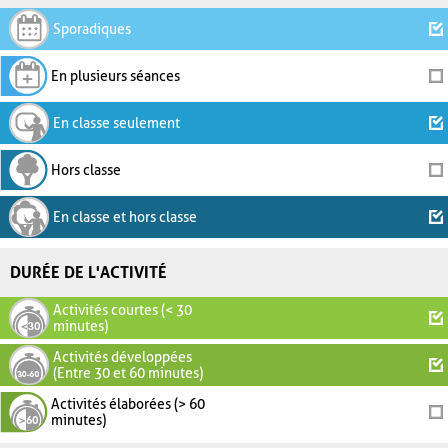
Sporadiques
En plusieurs séances
En classe seulement
Hors classe
En classe et hors classe
DURÉE DE L'ACTIVITÉ
Activités courtes (< 30
minutes)
Activités développées
(Entre 30 et 60 minutes)
Activités élaborées (> 60
minutes)