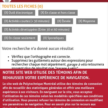
TOUTES LES FICHES (0)
(X) Outil électronique
(X) En classe et hors classe
(X) Activités courtes (< 30 minutes)
(X) Élevée
(X) Moyenne
(X) Activités développées (Entre 30 et 60 minutes)
(X) En classe seulement
(X) Sporadiques
Votre recherche n'a donné aucun résultat
Vérifiez que l'orthographe est correcte.
Supprimez les guillemets autour des expressions pour
rechercher chaque mot séparément.
garage à vélo
retournera
souvent plus de résultat que
"garage à vélo"
.
NOTRE SITE WEB UTILISE DES TÉMOINS AFIN DE
Envisagez d'élargir votre recherche avec
OR
.
garage OR vélo
retournera souvent plus de résultat que
garage à vélo
.
REHAUSSER VOTRE EXPÉRIENCE DE NAVIGATION.
Le site web de Polytechnique Montréal utilise des témoins de connexion
afin de recueillir des statistiques générales et offrir une meilleure
expérience à ses visiteurs. En naviguant sur le site, vous acceptez
l’utilisation de ces témoins selon les modalités spécifiées aux conditions
d’utilisation. Vous pouvez refuser les témoins de connexion en modifiant
vos paramètres de navigation. Pour en savoir plus sur le recours aux