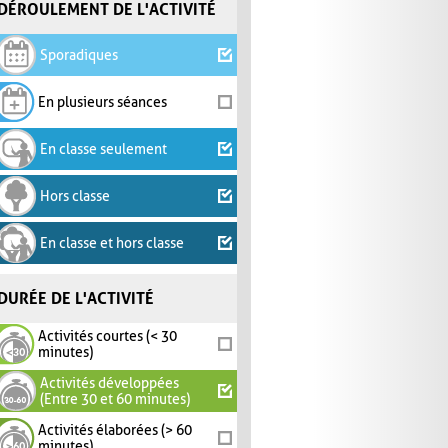
DÉROULEMENT DE L'ACTIVITÉ
Sporadiques
En plusieurs séances
En classe seulement
Hors classe
En classe et hors classe
DURÉE DE L'ACTIVITÉ
Activités courtes (< 30
minutes)
Activités développées
(Entre 30 et 60 minutes)
Activités élaborées (> 60
minutes)