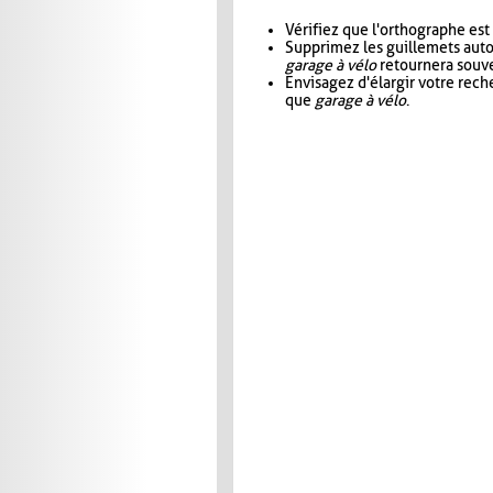
Vérifiez que l'orthographe est
Supprimez les guillemets aut
garage à vélo
retournera souve
Envisagez d'élargir votre rec
que
garage à vélo
.