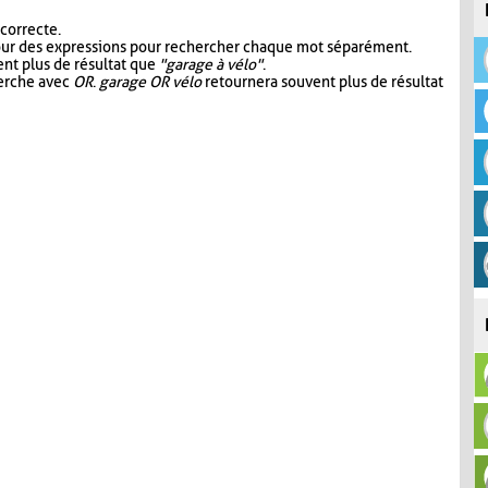
 correcte.
our des expressions pour rechercher chaque mot séparément.
nt plus de résultat que
"garage à vélo"
.
herche avec
OR
.
garage OR vélo
retournera souvent plus de résultat