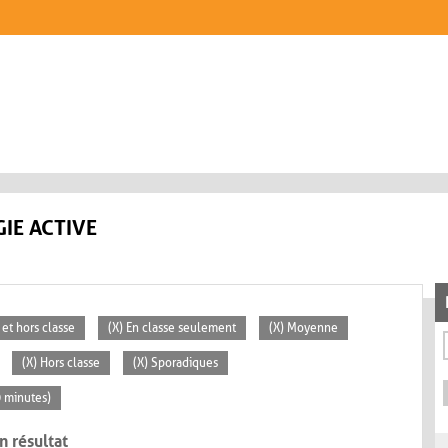
IE ACTIVE
 et hors classe
(X) En classe seulement
(X) Moyenne
(X) Hors classe
(X) Sporadiques
0 minutes)
n résultat