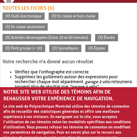
TOUTES LES FICHES (0)
(X) Outil électronique
(X) En classe et hors classe
(X) En classe seulement
(X) Activités développées (Entre 30 et 60 minutes)
(X) Élevée
(X) Petit groupe (< 30)
(X) Sporadiques
(X) Équipe
Votre recherche n'a donné aucun résultat
Vérifiez que l'orthographe est correcte.
Supprimez les guillemets autour des expressions pour
rechercher chaque mot séparément.
garage à vélo
retournera
souvent plus de résultat que
"garage à vélo"
.
NOTRE SITE WEB UTILISE DES TÉMOINS AFIN DE
Envisagez d'élargir votre recherche avec
OR
.
garage OR vélo
retournera souvent plus de résultat que
garage à vélo
.
REHAUSSER VOTRE EXPÉRIENCE DE NAVIGATION.
Le site web de Polytechnique Montréal utilise des témoins de connexion
afin de recueillir des statistiques générales et offrir une meilleure
expérience à ses visiteurs. En naviguant sur le site, vous acceptez
l’utilisation de ces témoins selon les modalités spécifiées aux conditions
d’utilisation. Vous pouvez refuser les témoins de connexion en modifiant
vos paramètres de navigation. Pour en savoir plus sur le recours aux