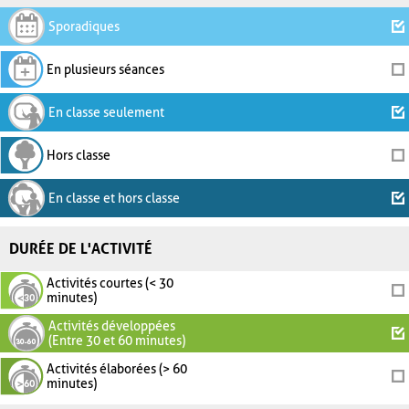
Sporadiques
En plusieurs séances
En classe seulement
Hors classe
En classe et hors classe
DURÉE DE L'ACTIVITÉ
Activités courtes (< 30
minutes)
Activités développées
(Entre 30 et 60 minutes)
Activités élaborées (> 60
minutes)