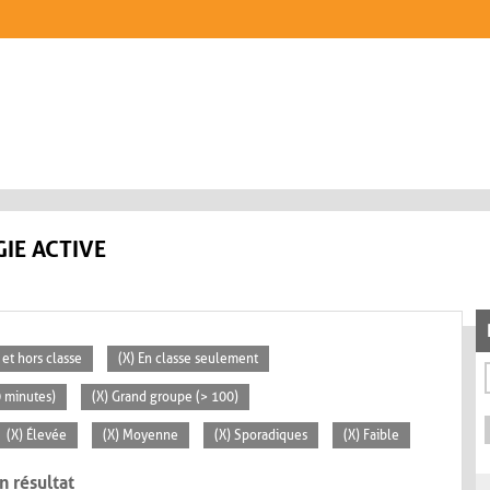
IE ACTIVE
 et hors classe
(X) En classe seulement
0 minutes)
(X) Grand groupe (> 100)
(X) Élevée
(X) Moyenne
(X) Sporadiques
(X) Faible
n résultat