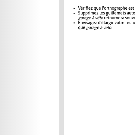
Vérifiez que l'orthographe est
Supprimez les guillemets aut
garage à vélo
retournera souve
Envisagez d'élargir votre rec
que
garage à vélo
.