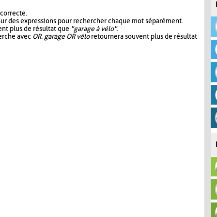
 correcte.
our des expressions pour rechercher chaque mot séparément.
nt plus de résultat que
"garage à vélo"
.
herche avec
OR
.
garage OR vélo
retournera souvent plus de résultat