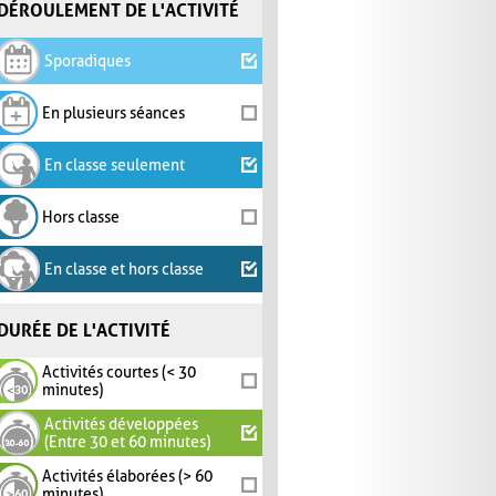
DÉROULEMENT DE L'ACTIVITÉ
Sporadiques
En plusieurs séances
En classe seulement
Hors classe
En classe et hors classe
DURÉE DE L'ACTIVITÉ
Activités courtes (< 30
minutes)
Activités développées
(Entre 30 et 60 minutes)
Activités élaborées (> 60
minutes)