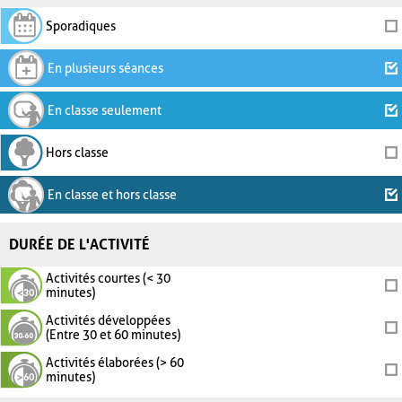
Sporadiques
En plusieurs séances
En classe seulement
Hors classe
En classe et hors classe
DURÉE DE L'ACTIVITÉ
Activités courtes (< 30
minutes)
Activités développées
(Entre 30 et 60 minutes)
Activités élaborées (> 60
minutes)