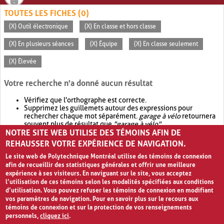
TOUTES LES FICHES (0)
(X) Outil électronique
(X) En classe et hors classe
(X) En plusieurs séances
(X) Équipe
(X) En classe seulement
(X) Élevée
Votre recherche n'a donné aucun résultat
Vérifiez que l'orthographe est correcte.
Supprimez les guillemets autour des expressions pour
rechercher chaque mot séparément.
garage à vélo
retournera
souvent plus de résultat que
"garage à vélo"
.
NOTRE SITE WEB UTILISE DES TÉMOINS AFIN DE
Envisagez d'élargir votre recherche avec
OR
.
garage OR vélo
retournera souvent plus de résultat que
garage à vélo
.
REHAUSSER VOTRE EXPÉRIENCE DE NAVIGATION.
Le site web de Polytechnique Montréal utilise des témoins de connexion
afin de recueillir des statistiques générales et offrir une meilleure
expérience à ses visiteurs. En naviguant sur le site, vous acceptez
l’utilisation de ces témoins selon les modalités spécifiées aux conditions
d’utilisation. Vous pouvez refuser les témoins de connexion en modifiant
vos paramètres de navigation. Pour en savoir plus sur le recours aux
témoins de connexion et sur la protection de vos renseignements
personnels,
cliquez ici
.
Avis de confidentialité et conditions d’utilisation