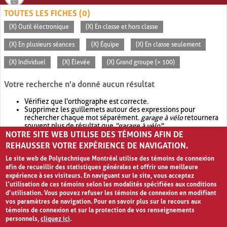
TOUTES LES FICHES (0)
(X) Outil électronique
(X) En classe et hors classe
(X) En plusieurs séances
(X) Équipe
(X) En classe seulement
(X) Individuel
(X) Élevée
(X) Grand groupe (> 100)
Votre recherche n'a donné aucun résultat
Vérifiez que l'orthographe est correcte.
Supprimez les guillemets autour des expressions pour
rechercher chaque mot séparément.
garage à vélo
retournera
souvent plus de résultat que
"garage à vélo"
.
NOTRE SITE WEB UTILISE DES TÉMOINS AFIN DE
Envisagez d'élargir votre recherche avec
OR
.
garage OR vélo
retournera souvent plus de résultat que
garage à vélo
.
REHAUSSER VOTRE EXPÉRIENCE DE NAVIGATION.
Le site web de Polytechnique Montréal utilise des témoins de connexion
afin de recueillir des statistiques générales et offrir une meilleure
expérience à ses visiteurs. En naviguant sur le site, vous acceptez
l’utilisation de ces témoins selon les modalités spécifiées aux conditions
d’utilisation. Vous pouvez refuser les témoins de connexion en modifiant
vos paramètres de navigation. Pour en savoir plus sur le recours aux
témoins de connexion et sur la protection de vos renseignements
personnels,
cliquez ici
.
Avis de confidentialité et conditions d’utilisation