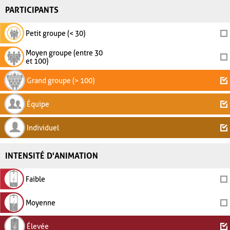
PARTICIPANTS
Petit groupe (< 30)
Moyen groupe (entre 30
et 100)
Grand groupe (> 100)
Équipe
Individuel
INTENSITÉ D'ANIMATION
Faible
Moyenne
Élevée