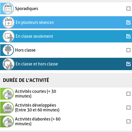
Sporadiques
En plusieurs séances
En classe seulement
Hors classe
En classe et hors classe
DURÉE DE L'ACTIVITÉ
Activités courtes (< 30
minutes)
Activités développées
(Entre 30 et 60 minutes)
Activités élaborées (> 60
minutes)