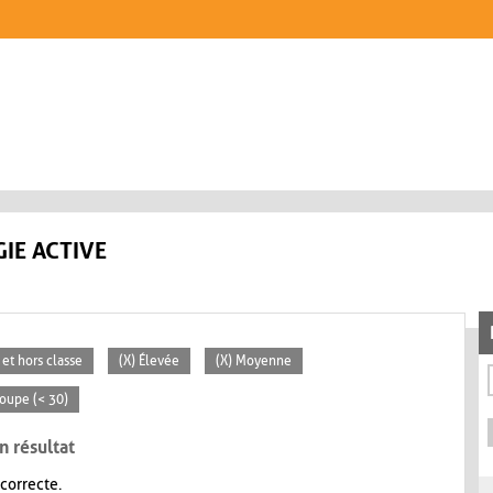
IE ACTIVE
 et hors classe
(X) Élevée
(X) Moyenne
roupe (< 30)
n résultat
 correcte.