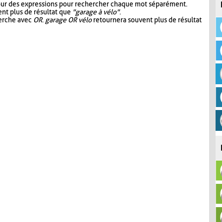
our des expressions pour rechercher chaque mot séparément.
nt plus de résultat que
"garage à vélo"
.
herche avec
OR
.
garage OR vélo
retournera souvent plus de résultat