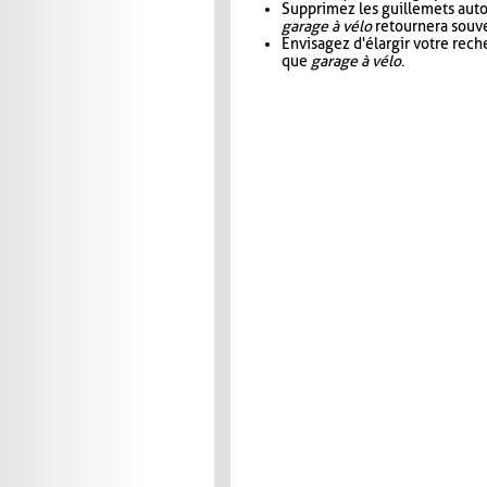
Supprimez les guillemets aut
garage à vélo
retournera souve
Envisagez d'élargir votre rec
que
garage à vélo
.