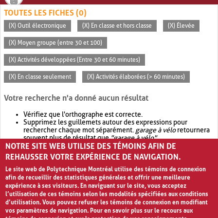
TOUTES LES FICHES (0)
(X) Outil électronique
(X) En classe et hors classe
(X) Élevée
(X) Moyen groupe (entre 30 et 100)
(X) Activités développées (Entre 30 et 60 minutes)
(X) En classe seulement
(X) Activités élaborées (> 60 minutes)
Votre recherche n'a donné aucun résultat
Vérifiez que l'orthographe est correcte.
Supprimez les guillemets autour des expressions pour
rechercher chaque mot séparément.
garage à vélo
retournera
souvent plus de résultat que
"garage à vélo"
.
NOTRE SITE WEB UTILISE DES TÉMOINS AFIN DE
Envisagez d'élargir votre recherche avec
OR
.
garage OR vélo
retournera souvent plus de résultat que
garage à vélo
.
REHAUSSER VOTRE EXPÉRIENCE DE NAVIGATION.
Le site web de Polytechnique Montréal utilise des témoins de connexion
afin de recueillir des statistiques générales et offrir une meilleure
expérience à ses visiteurs. En naviguant sur le site, vous acceptez
l’utilisation de ces témoins selon les modalités spécifiées aux conditions
d’utilisation. Vous pouvez refuser les témoins de connexion en modifiant
vos paramètres de navigation. Pour en savoir plus sur le recours aux