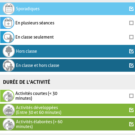
Sporadiques
En plusieurs séances
En classe seulement
Hors classe
En classe et hors classe
DURÉE DE L'ACTIVITÉ
Activités courtes (< 30
minutes)
Activités développées
(Entre 30 et 60 minutes)
Activités élaborées (> 60
minutes)