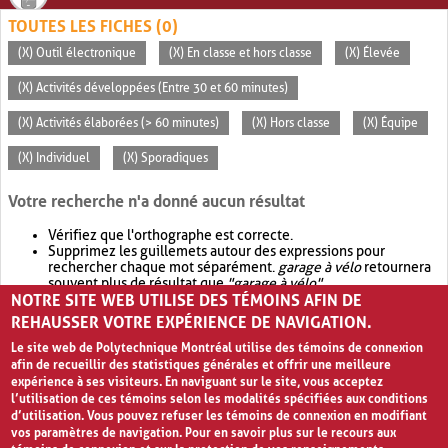
TOUTES LES FICHES (0)
(X) Outil électronique
(X) En classe et hors classe
(X) Élevée
(X) Activités développées (Entre 30 et 60 minutes)
(X) Activités élaborées (> 60 minutes)
(X) Hors classe
(X) Équipe
(X) Individuel
(X) Sporadiques
Votre recherche n'a donné aucun résultat
Vérifiez que l'orthographe est correcte.
Supprimez les guillemets autour des expressions pour
rechercher chaque mot séparément.
garage à vélo
retournera
souvent plus de résultat que
"garage à vélo"
.
NOTRE SITE WEB UTILISE DES TÉMOINS AFIN DE
Envisagez d'élargir votre recherche avec
OR
.
garage OR vélo
retournera souvent plus de résultat que
garage à vélo
.
REHAUSSER VOTRE EXPÉRIENCE DE NAVIGATION.
Le site web de Polytechnique Montréal utilise des témoins de connexion
afin de recueillir des statistiques générales et offrir une meilleure
expérience à ses visiteurs. En naviguant sur le site, vous acceptez
l’utilisation de ces témoins selon les modalités spécifiées aux conditions
d’utilisation. Vous pouvez refuser les témoins de connexion en modifiant
vos paramètres de navigation. Pour en savoir plus sur le recours aux