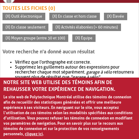
TOUTES LES FICHES (0)
(X) Outil électronique
(X) En classe et hors classe
(X) Élevée
(X) En classe seulement
(X) Activités élaborées (> 60 minutes)
(X) Moyen groupe (entre 30 et 100)
(X) Équipe
Votre recherche n'a donné aucun résultat
Vérifiez que l'orthographe est correcte.
Supprimez les guillemets autour des expressions pour
rechercher chaque mot séparément.
garage à vélo
retournera
souvent plus de résultat que
"garage à vélo"
.
NOTRE SITE WEB UTILISE DES TÉMOINS AFIN DE
Envisagez d'élargir votre recherche avec
OR
.
garage OR vélo
retournera souvent plus de résultat que
garage à vélo
.
REHAUSSER VOTRE EXPÉRIENCE DE NAVIGATION.
Le site web de Polytechnique Montréal utilise des témoins de connexion
afin de recueillir des statistiques générales et offrir une meilleure
expérience à ses visiteurs. En naviguant sur le site, vous acceptez
l’utilisation de ces témoins selon les modalités spécifiées aux conditions
d’utilisation. Vous pouvez refuser les témoins de connexion en modifiant
vos paramètres de navigation. Pour en savoir plus sur le recours aux
témoins de connexion et sur la protection de vos renseignements
personnels,
cliquez ici
.
Avis de confidentialité et conditions d’utilisation