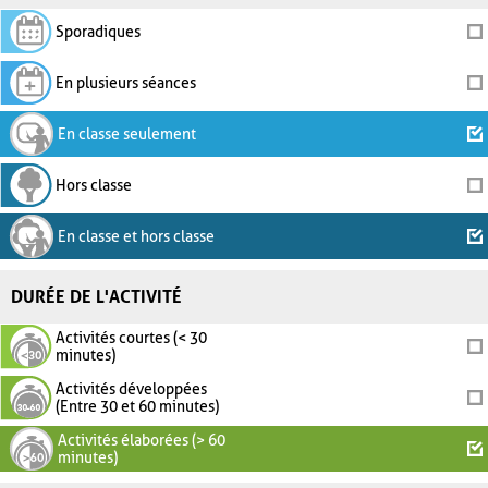
Sporadiques
En plusieurs séances
En classe seulement
Hors classe
En classe et hors classe
DURÉE DE L'ACTIVITÉ
Activités courtes (< 30
minutes)
Activités développées
(Entre 30 et 60 minutes)
Activités élaborées (> 60
minutes)