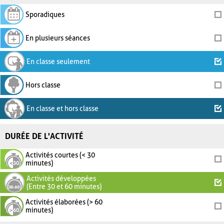
Sporadiques
En plusieurs séances
En classe seulement
Hors classe
En classe et hors classe
DURÉE DE L'ACTIVITÉ
Activités courtes (< 30
minutes)
Activités développées
(Entre 30 et 60 minutes)
Activités élaborées (> 60
minutes)