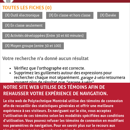
TOUTES LES FICHES (0)
(X) Outil électronique
(X) En classe et hors classe
(X) Élevée
(X) En classe seulement
(X) Activités développées (Entre 30 et 60 minutes)
(X) Moyen groupe (entre 30 et 100)
Votre recherche n'a donné aucun résultat
Vérifiez que l'orthographe est correcte.
Supprimez les guillemets autour des expressions pour
rechercher chaque mot séparément.
garage à vélo
retournera
souvent plus de résultat que
"garage à vélo"
.
NOTRE SITE WEB UTILISE DES TÉMOINS AFIN DE
Envisagez d'élargir votre recherche avec
OR
.
garage OR vélo
retournera souvent plus de résultat que
garage à vélo
.
REHAUSSER VOTRE EXPÉRIENCE DE NAVIGATION.
Le site web de Polytechnique Montréal utilise des témoins de connexion
afin de recueillir des statistiques générales et offrir une meilleure
expérience à ses visiteurs. En naviguant sur le site, vous acceptez
l’utilisation de ces témoins selon les modalités spécifiées aux conditions
d’utilisation. Vous pouvez refuser les témoins de connexion en modifiant
vos paramètres de navigation. Pour en savoir plus sur le recours aux