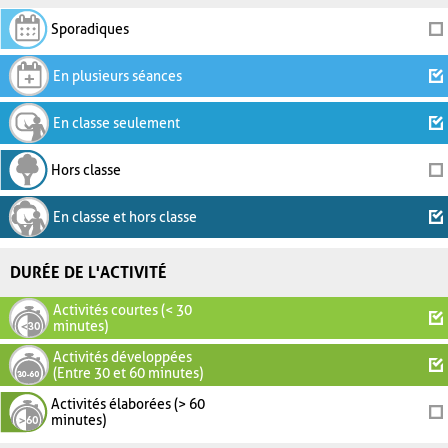
Sporadiques
En plusieurs séances
En classe seulement
Hors classe
En classe et hors classe
DURÉE DE L'ACTIVITÉ
Activités courtes (< 30
minutes)
Activités développées
(Entre 30 et 60 minutes)
Activités élaborées (> 60
minutes)