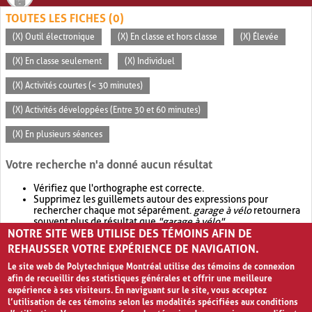
TOUTES LES FICHES (0)
(X) Outil électronique
(X) En classe et hors classe
(X) Élevée
(X) En classe seulement
(X) Individuel
(X) Activités courtes (< 30 minutes)
(X) Activités développées (Entre 30 et 60 minutes)
(X) En plusieurs séances
Votre recherche n'a donné aucun résultat
Vérifiez que l'orthographe est correcte.
Supprimez les guillemets autour des expressions pour
rechercher chaque mot séparément.
garage à vélo
retournera
souvent plus de résultat que
"garage à vélo"
.
NOTRE SITE WEB UTILISE DES TÉMOINS AFIN DE
Envisagez d'élargir votre recherche avec
OR
.
garage OR vélo
retournera souvent plus de résultat que
garage à vélo
.
REHAUSSER VOTRE EXPÉRIENCE DE NAVIGATION.
Le site web de Polytechnique Montréal utilise des témoins de connexion
afin de recueillir des statistiques générales et offrir une meilleure
expérience à ses visiteurs. En naviguant sur le site, vous acceptez
l’utilisation de ces témoins selon les modalités spécifiées aux conditions