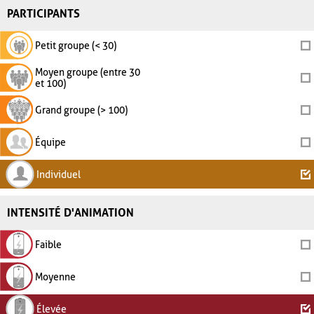
PARTICIPANTS
Petit groupe (< 30)
Moyen groupe (entre 30
et 100)
Grand groupe (> 100)
Équipe
Individuel
INTENSITÉ D'ANIMATION
Faible
Moyenne
Élevée