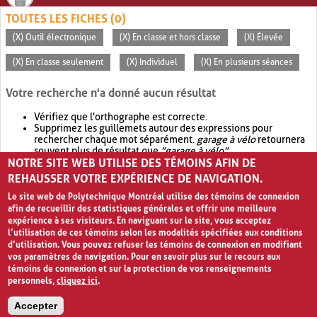
TOUTES LES FICHES (0)
(X) Outil électronique
(X) En classe et hors classe
(X) Élevée
(X) En classe seulement
(X) Individuel
(X) En plusieurs séances
Votre recherche n'a donné aucun résultat
Vérifiez que l'orthographe est correcte.
Supprimez les guillemets autour des expressions pour
rechercher chaque mot séparément.
garage à vélo
retournera
souvent plus de résultat que
"garage à vélo"
.
NOTRE SITE WEB UTILISE DES TÉMOINS AFIN DE
Envisagez d'élargir votre recherche avec
OR
.
garage OR vélo
retournera souvent plus de résultat que
garage à vélo
.
REHAUSSER VOTRE EXPÉRIENCE DE NAVIGATION.
Le site web de Polytechnique Montréal utilise des témoins de connexion
afin de recueillir des statistiques générales et offrir une meilleure
expérience à ses visiteurs. En naviguant sur le site, vous acceptez
l’utilisation de ces témoins selon les modalités spécifiées aux conditions
d’utilisation. Vous pouvez refuser les témoins de connexion en modifiant
vos paramètres de navigation. Pour en savoir plus sur le recours aux
témoins de connexion et sur la protection de vos renseignements
personnels,
cliquez ici
.
Avis de confidentialité et conditions d’utilisation
Accepter