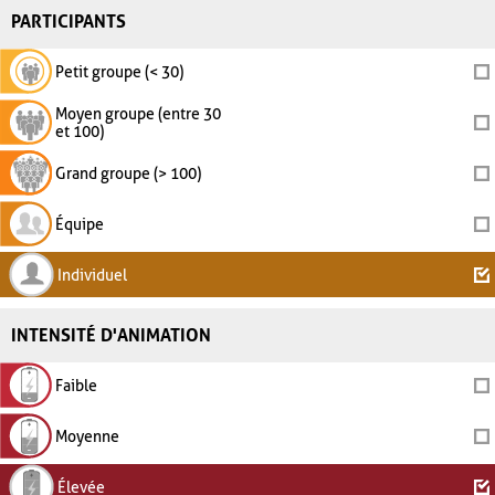
PARTICIPANTS
Petit groupe (< 30)
Moyen groupe (entre 30
et 100)
Grand groupe (> 100)
Équipe
Individuel
INTENSITÉ D'ANIMATION
Faible
Moyenne
Élevée