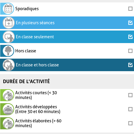
Sporadiques
En plusieurs séances
En classe seulement
Hors classe
En classe et hors classe
DURÉE DE L'ACTIVITÉ
Activités courtes (< 30
minutes)
Activités développées
(Entre 30 et 60 minutes)
Activités élaborées (> 60
minutes)