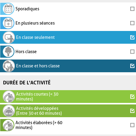
Sporadiques
En plusieurs séances
En classe seulement
Hors classe
En classe et hors classe
DURÉE DE L'ACTIVITÉ
Activités courtes (< 30
minutes)
Activités développées
(Entre 30 et 60 minutes)
Activités élaborées (> 60
minutes)