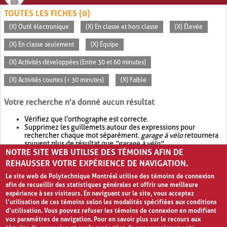
TOUTES LES FICHES (0)
(X) Outil électronique
(X) En classe et hors classe
(X) Élevée
(X) En classe seulement
(X) Équipe
(X) Activités développées (Entre 30 et 60 minutes)
(X) Activités courtes (< 30 minutes)
(X) Faible
Votre recherche n'a donné aucun résultat
Vérifiez que l'orthographe est correcte.
Supprimez les guillemets autour des expressions pour
rechercher chaque mot séparément.
garage à vélo
retournera
souvent plus de résultat que
"garage à vélo"
.
NOTRE SITE WEB UTILISE DES TÉMOINS AFIN DE
Envisagez d'élargir votre recherche avec
OR
.
garage OR vélo
retournera souvent plus de résultat que
garage à vélo
.
REHAUSSER VOTRE EXPÉRIENCE DE NAVIGATION.
Le site web de Polytechnique Montréal utilise des témoins de connexion
afin de recueillir des statistiques générales et offrir une meilleure
expérience à ses visiteurs. En naviguant sur le site, vous acceptez
l’utilisation de ces témoins selon les modalités spécifiées aux conditions
d’utilisation. Vous pouvez refuser les témoins de connexion en modifiant
vos paramètres de navigation. Pour en savoir plus sur le recours aux