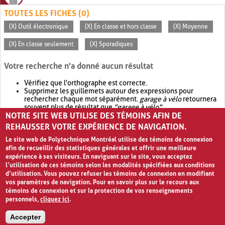
TOUTES LES FICHES (0)
(X) Outil électronique
(X) En classe et hors classe
(X) Moyenne
(X) En classe seulement
(X) Sporadiques
Votre recherche n'a donné aucun résultat
Vérifiez que l'orthographe est correcte.
Supprimez les guillemets autour des expressions pour
rechercher chaque mot séparément.
garage à vélo
retournera
souvent plus de résultat que
"garage à vélo"
.
NOTRE SITE WEB UTILISE DES TÉMOINS AFIN DE
Envisagez d'élargir votre recherche avec
OR
.
garage OR vélo
retournera souvent plus de résultat que
garage à vélo
.
REHAUSSER VOTRE EXPÉRIENCE DE NAVIGATION.
Le site web de Polytechnique Montréal utilise des témoins de connexion
afin de recueillir des statistiques générales et offrir une meilleure
expérience à ses visiteurs. En naviguant sur le site, vous acceptez
l’utilisation de ces témoins selon les modalités spécifiées aux conditions
d’utilisation. Vous pouvez refuser les témoins de connexion en modifiant
vos paramètres de navigation. Pour en savoir plus sur le recours aux
témoins de connexion et sur la protection de vos renseignements
personnels,
cliquez ici
.
Avis de confidentialité et conditions d’utilisation
Accepter