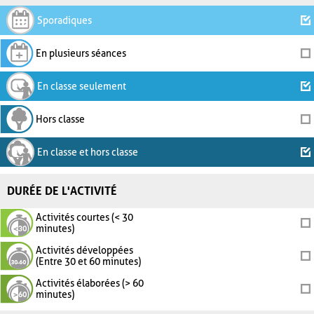
Sporadiques
En plusieurs séances
En classe seulement
Hors classe
En classe et hors classe
DURÉE DE L'ACTIVITÉ
Activités courtes (< 30
minutes)
Activités développées
(Entre 30 et 60 minutes)
Activités élaborées (> 60
minutes)