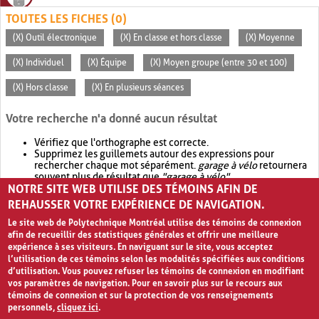
TOUTES LES FICHES (0)
(X) Outil électronique
(X) En classe et hors classe
(X) Moyenne
(X) Individuel
(X) Équipe
(X) Moyen groupe (entre 30 et 100)
(X) Hors classe
(X) En plusieurs séances
Votre recherche n'a donné aucun résultat
Vérifiez que l'orthographe est correcte.
Supprimez les guillemets autour des expressions pour
rechercher chaque mot séparément.
garage à vélo
retournera
souvent plus de résultat que
"garage à vélo"
.
NOTRE SITE WEB UTILISE DES TÉMOINS AFIN DE
Envisagez d'élargir votre recherche avec
OR
.
garage OR vélo
retournera souvent plus de résultat que
garage à vélo
.
REHAUSSER VOTRE EXPÉRIENCE DE NAVIGATION.
Le site web de Polytechnique Montréal utilise des témoins de connexion
afin de recueillir des statistiques générales et offrir une meilleure
expérience à ses visiteurs. En naviguant sur le site, vous acceptez
l’utilisation de ces témoins selon les modalités spécifiées aux conditions
d’utilisation. Vous pouvez refuser les témoins de connexion en modifiant
vos paramètres de navigation. Pour en savoir plus sur le recours aux
témoins de connexion et sur la protection de vos renseignements
personnels,
cliquez ici
.
Avis de confidentialité et conditions d’utilisation