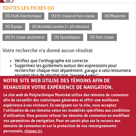
TOUTES LES FICHES (0)
(X) Outil électronique
(X) En classe et hors classe
(X) Moyenne
(X) Équipe
(X) Activités courtes (< 30 minutes)
(X) En classe seulement
(X) Sporadiques
(X) Hors classe
Votre recherche n'a donné aucun résultat
Vérifiez que l'orthographe est correcte.
Supprimez les guillemets autour des expressions pour
rechercher chaque mot séparément.
garage à vélo
retournera
souvent plus de résultat que
"garage à vélo"
.
NOTRE SITE WEB UTILISE DES TÉMOINS AFIN DE
Envisagez d'élargir votre recherche avec
OR
.
garage OR vélo
retournera souvent plus de résultat que
garage à vélo
.
REHAUSSER VOTRE EXPÉRIENCE DE NAVIGATION.
Le site web de Polytechnique Montréal utilise des témoins de connexion
afin de recueillir des statistiques générales et offrir une meilleure
expérience à ses visiteurs. En naviguant sur le site, vous acceptez
l’utilisation de ces témoins selon les modalités spécifiées aux conditions
d’utilisation. Vous pouvez refuser les témoins de connexion en modifiant
vos paramètres de navigation. Pour en savoir plus sur le recours aux
témoins de connexion et sur la protection de vos renseignements
personnels,
cliquez ici
.
Avis de confidentialité et conditions d’utilisation