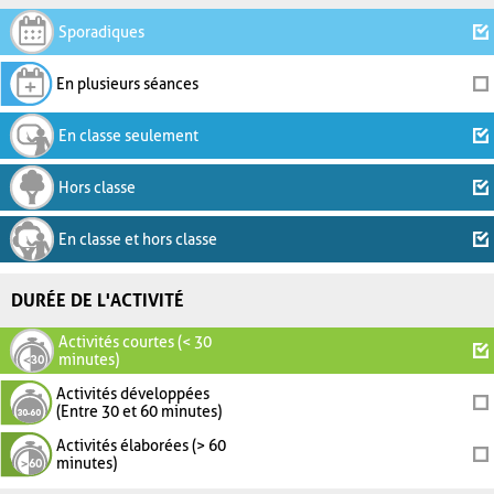
Sporadiques
En plusieurs séances
En classe seulement
Hors classe
En classe et hors classe
DURÉE DE L'ACTIVITÉ
Activités courtes (< 30
minutes)
Activités développées
(Entre 30 et 60 minutes)
Activités élaborées (> 60
minutes)