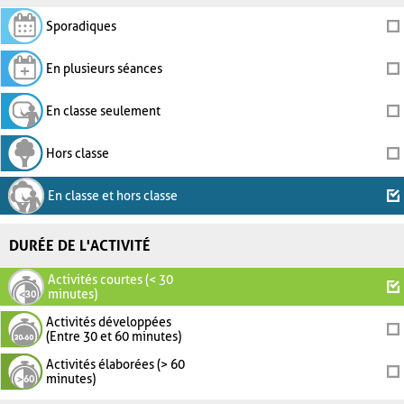
Sporadiques
En plusieurs séances
En classe seulement
Hors classe
En classe et hors classe
DURÉE DE L'ACTIVITÉ
Activités courtes (< 30
minutes)
Activités développées
(Entre 30 et 60 minutes)
Activités élaborées (> 60
minutes)