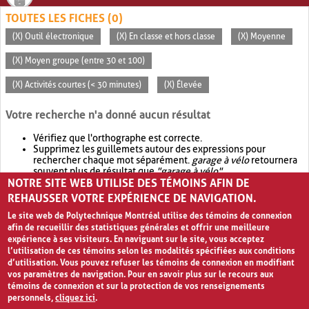
TOUTES LES FICHES (0)
(X) Outil électronique
(X) En classe et hors classe
(X) Moyenne
(X) Moyen groupe (entre 30 et 100)
(X) Activités courtes (< 30 minutes)
(X) Élevée
Votre recherche n'a donné aucun résultat
Vérifiez que l'orthographe est correcte.
Supprimez les guillemets autour des expressions pour
rechercher chaque mot séparément.
garage à vélo
retournera
souvent plus de résultat que
"garage à vélo"
.
NOTRE SITE WEB UTILISE DES TÉMOINS AFIN DE
Envisagez d'élargir votre recherche avec
OR
.
garage OR vélo
retournera souvent plus de résultat que
garage à vélo
.
REHAUSSER VOTRE EXPÉRIENCE DE NAVIGATION.
Le site web de Polytechnique Montréal utilise des témoins de connexion
afin de recueillir des statistiques générales et offrir une meilleure
expérience à ses visiteurs. En naviguant sur le site, vous acceptez
l’utilisation de ces témoins selon les modalités spécifiées aux conditions
d’utilisation. Vous pouvez refuser les témoins de connexion en modifiant
vos paramètres de navigation. Pour en savoir plus sur le recours aux
témoins de connexion et sur la protection de vos renseignements
personnels,
cliquez ici
.
Avis de confidentialité et conditions d’utilisation