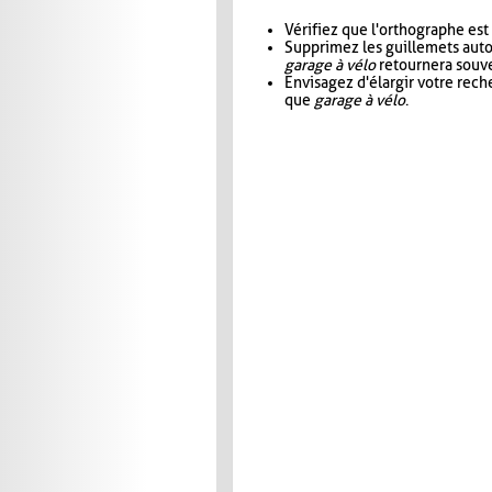
Vérifiez que l'orthographe est
Supprimez les guillemets aut
garage à vélo
retournera souve
Envisagez d'élargir votre rec
que
garage à vélo
.