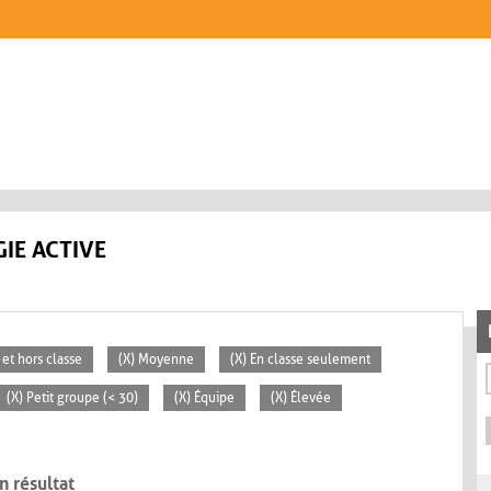
IE ACTIVE
 et hors classe
(X) Moyenne
(X) En classe seulement
(X) Petit groupe (< 30)
(X) Équipe
(X) Élevée
n résultat