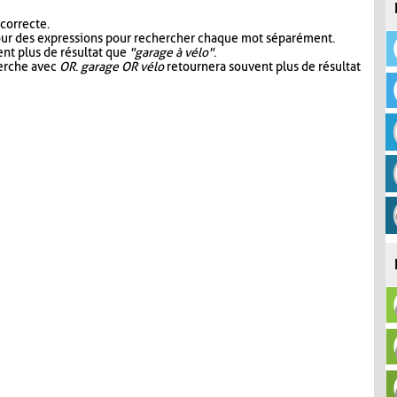
 correcte.
our des expressions pour rechercher chaque mot séparément.
nt plus de résultat que
"garage à vélo"
.
herche avec
OR
.
garage OR vélo
retournera souvent plus de résultat