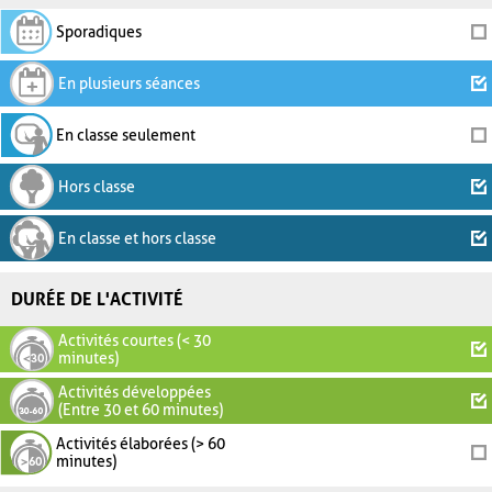
Sporadiques
En plusieurs séances
En classe seulement
Hors classe
En classe et hors classe
DURÉE DE L'ACTIVITÉ
Activités courtes (< 30
minutes)
Activités développées
(Entre 30 et 60 minutes)
Activités élaborées (> 60
minutes)