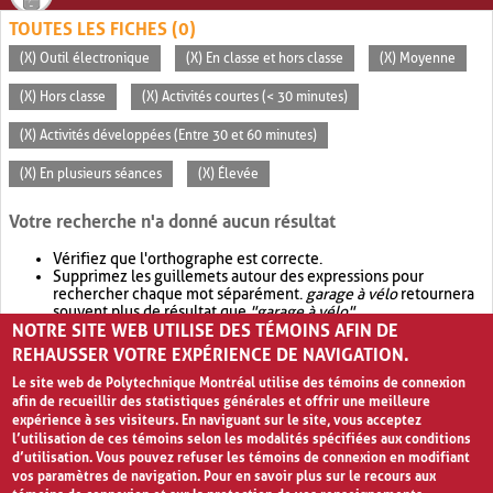
TOUTES LES FICHES (0)
(X) Outil électronique
(X) En classe et hors classe
(X) Moyenne
(X) Hors classe
(X) Activités courtes (< 30 minutes)
(X) Activités développées (Entre 30 et 60 minutes)
(X) En plusieurs séances
(X) Élevée
Votre recherche n'a donné aucun résultat
Vérifiez que l'orthographe est correcte.
Supprimez les guillemets autour des expressions pour
rechercher chaque mot séparément.
garage à vélo
retournera
souvent plus de résultat que
"garage à vélo"
.
NOTRE SITE WEB UTILISE DES TÉMOINS AFIN DE
Envisagez d'élargir votre recherche avec
OR
.
garage OR vélo
retournera souvent plus de résultat que
garage à vélo
.
REHAUSSER VOTRE EXPÉRIENCE DE NAVIGATION.
Le site web de Polytechnique Montréal utilise des témoins de connexion
afin de recueillir des statistiques générales et offrir une meilleure
expérience à ses visiteurs. En naviguant sur le site, vous acceptez
l’utilisation de ces témoins selon les modalités spécifiées aux conditions
d’utilisation. Vous pouvez refuser les témoins de connexion en modifiant
vos paramètres de navigation. Pour en savoir plus sur le recours aux