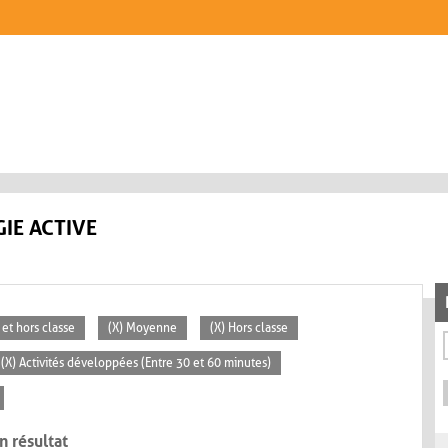
IE ACTIVE
 et hors classe
(X) Moyenne
(X) Hors classe
(X) Activités développées (Entre 30 et 60 minutes)
n résultat