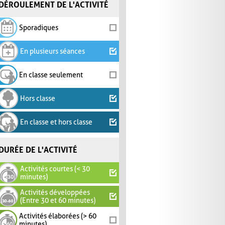
DÉROULEMENT DE L'ACTIVITÉ
Sporadiques
En plusieurs séances
En classe seulement
Hors classe
En classe et hors classe
DURÉE DE L'ACTIVITÉ
Activités courtes (< 30
minutes)
Activités développées
(Entre 30 et 60 minutes)
Activités élaborées (> 60
minutes)