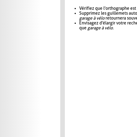
Vérifiez que l'orthographe est
Supprimez les guillemets aut
garage à vélo
retournera souve
Envisagez d'élargir votre rec
que
garage à vélo
.