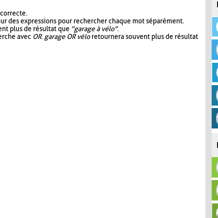
 correcte.
our des expressions pour rechercher chaque mot séparément.
nt plus de résultat que
"garage à vélo"
.
herche avec
OR
.
garage OR vélo
retournera souvent plus de résultat