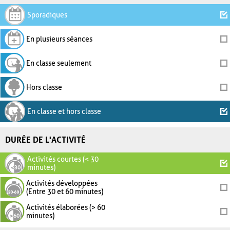
Sporadiques
En plusieurs séances
En classe seulement
Hors classe
En classe et hors classe
DURÉE DE L'ACTIVITÉ
Activités courtes (< 30
minutes)
Activités développées
(Entre 30 et 60 minutes)
Activités élaborées (> 60
minutes)