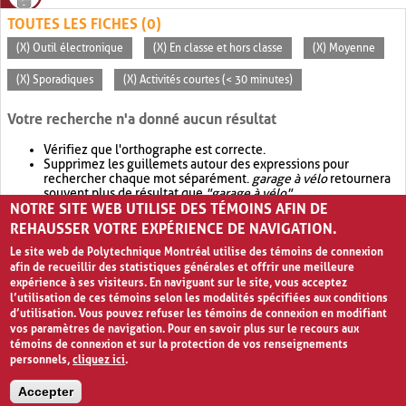
TOUTES LES FICHES (0)
(X) Outil électronique
(X) En classe et hors classe
(X) Moyenne
(X) Sporadiques
(X) Activités courtes (< 30 minutes)
Votre recherche n'a donné aucun résultat
Vérifiez que l'orthographe est correcte.
Supprimez les guillemets autour des expressions pour
rechercher chaque mot séparément.
garage à vélo
retournera
souvent plus de résultat que
"garage à vélo"
.
NOTRE SITE WEB UTILISE DES TÉMOINS AFIN DE
Envisagez d'élargir votre recherche avec
OR
.
garage OR vélo
retournera souvent plus de résultat que
garage à vélo
.
REHAUSSER VOTRE EXPÉRIENCE DE NAVIGATION.
Le site web de Polytechnique Montréal utilise des témoins de connexion
afin de recueillir des statistiques générales et offrir une meilleure
expérience à ses visiteurs. En naviguant sur le site, vous acceptez
l’utilisation de ces témoins selon les modalités spécifiées aux conditions
d’utilisation. Vous pouvez refuser les témoins de connexion en modifiant
vos paramètres de navigation. Pour en savoir plus sur le recours aux
témoins de connexion et sur la protection de vos renseignements
personnels,
cliquez ici
.
Avis de confidentialité et conditions d’utilisation
Accepter