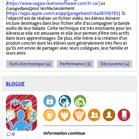
(
https://www.vegascreativesoftware.com/fr-ca/
) et
GarageBand,
pour les
Mac
seulement
(
https://apps.apple.com/ca/app/garageband/id408709785
). Si
l'objectif est de réaliser un fichier vidéo, les élèves doivent
inclure des images dans leur fichier afin d'accompagner la bande
audio de leur balado. Cette technique est très motivante pour les
élèves car elle est amusante et elle leur permet d'être très actifs
dans leurs apprentissages. De plus, elle mène à la création d'un
produit concret dont les élèves sont généralement très fiers et
qu'ils ont envie de partager avec leurs collègues, leur famille et
leurs amis.
Outil électronique (4)
Performance (3)
Découverte (4)
BLOGUE
Information continue
0