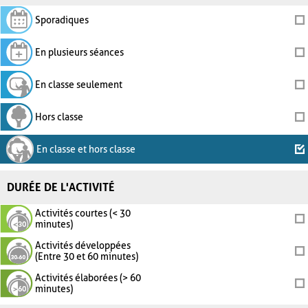
Sporadiques
En plusieurs séances
En classe seulement
Hors classe
En classe et hors classe
DURÉE DE L'ACTIVITÉ
Activités courtes (< 30
minutes)
Activités développées
(Entre 30 et 60 minutes)
Activités élaborées (> 60
minutes)