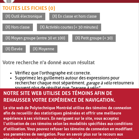
TOUTES LES FICHES (0)
(X) Outil électronique
(X) En classe et hors classe
(X) Hors classe
(X) Activités courtes (< 30 minutes)
(X) Moyen groupe (entre 30 et 100)
(X) Petit groupe (< 30)
(X) Élevée
(X) Moyenne
Votre recherche n'a donné aucun résultat
Vérifiez que l'orthographe est correcte.
Supprimez les guillemets autour des expressions pour
rechercher chaque mot séparément.
garage à vélo
retournera
souvent plus de résultat que
"garage à vélo"
.
NOTRE SITE WEB UTILISE DES TÉMOINS AFIN DE
Envisagez d'élargir votre recherche avec
OR
.
garage OR vélo
retournera souvent plus de résultat que
garage à vélo
.
REHAUSSER VOTRE EXPÉRIENCE DE NAVIGATION.
Le site web de Polytechnique Montréal utilise des témoins de connexion
afin de recueillir des statistiques générales et offrir une meilleure
expérience à ses visiteurs. En naviguant sur le site, vous acceptez
l’utilisation de ces témoins selon les modalités spécifiées aux conditions
d’utilisation. Vous pouvez refuser les témoins de connexion en modifiant
vos paramètres de navigation. Pour en savoir plus sur le recours aux