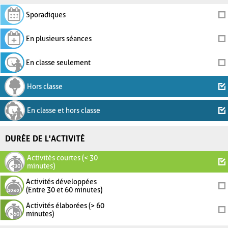
Sporadiques
En plusieurs séances
En classe seulement
Hors classe
En classe et hors classe
DURÉE DE L'ACTIVITÉ
Activités courtes (< 30
minutes)
Activités développées
(Entre 30 et 60 minutes)
Activités élaborées (> 60
minutes)