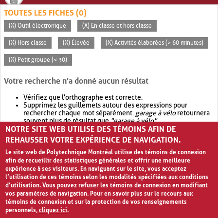
TOUTES LES FICHES (0)
(X) Outil électronique
(X) En classe et hors classe
(X) Hors classe
(X) Élevée
(X) Activités élaborées (> 60 minutes)
(X) Petit groupe (< 30)
Votre recherche n'a donné aucun résultat
Vérifiez que l'orthographe est correcte.
Supprimez les guillemets autour des expressions pour
rechercher chaque mot séparément.
garage à vélo
retournera
souvent plus de résultat que
"garage à vélo"
.
NOTRE SITE WEB UTILISE DES TÉMOINS AFIN DE
Envisagez d'élargir votre recherche avec
OR
.
garage OR vélo
retournera souvent plus de résultat que
garage à vélo
.
REHAUSSER VOTRE EXPÉRIENCE DE NAVIGATION.
Le site web de Polytechnique Montréal utilise des témoins de connexion
afin de recueillir des statistiques générales et offrir une meilleure
expérience à ses visiteurs. En naviguant sur le site, vous acceptez
l’utilisation de ces témoins selon les modalités spécifiées aux conditions
d’utilisation. Vous pouvez refuser les témoins de connexion en modifiant
vos paramètres de navigation. Pour en savoir plus sur le recours aux
témoins de connexion et sur la protection de vos renseignements
personnels,
cliquez ici
.
Avis de confidentialité et conditions d’utilisation