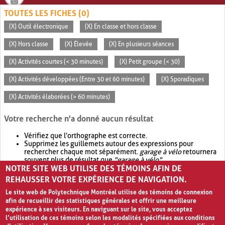
TOUTES LES FICHES (0)
(X) Outil électronique
(X) En classe et hors classe
(X) Hors classe
(X) Élevée
(X) En plusieurs séances
(X) Activités courtes (< 30 minutes)
(X) Petit groupe (< 30)
(X) Activités développées (Entre 30 et 60 minutes)
(X) Sporadiques
(X) Activités élaborées (> 60 minutes)
Votre recherche n'a donné aucun résultat
Vérifiez que l'orthographe est correcte.
Supprimez les guillemets autour des expressions pour
rechercher chaque mot séparément.
garage à vélo
retournera
souvent plus de résultat que
"garage à vélo"
.
NOTRE SITE WEB UTILISE DES TÉMOINS AFIN DE
Envisagez d'élargir votre recherche avec
OR
.
garage OR vélo
retournera souvent plus de résultat que
garage à vélo
.
REHAUSSER VOTRE EXPÉRIENCE DE NAVIGATION.
Le site web de Polytechnique Montréal utilise des témoins de connexion
afin de recueillir des statistiques générales et offrir une meilleure
expérience à ses visiteurs. En naviguant sur le site, vous acceptez
l’utilisation de ces témoins selon les modalités spécifiées aux conditions