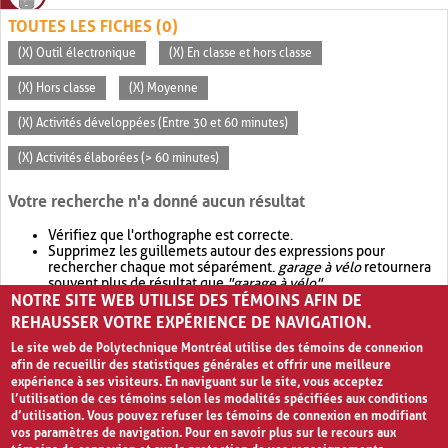
TOUTES LES FICHES (0)
(X) Outil électronique
(X) En classe et hors classe
(X) Hors classe
(X) Moyenne
(X) Activités développées (Entre 30 et 60 minutes)
(X) Activités élaborées (> 60 minutes)
Votre recherche n'a donné aucun résultat
Vérifiez que l'orthographe est correcte.
Supprimez les guillemets autour des expressions pour
rechercher chaque mot séparément.
garage à vélo
retournera
souvent plus de résultat que
"garage à vélo"
.
NOTRE SITE WEB UTILISE DES TÉMOINS AFIN DE
Envisagez d'élargir votre recherche avec
OR
.
garage OR vélo
retournera souvent plus de résultat que
garage à vélo
.
REHAUSSER VOTRE EXPÉRIENCE DE NAVIGATION.
Le site web de Polytechnique Montréal utilise des témoins de connexion
afin de recueillir des statistiques générales et offrir une meilleure
expérience à ses visiteurs. En naviguant sur le site, vous acceptez
l’utilisation de ces témoins selon les modalités spécifiées aux conditions
d’utilisation. Vous pouvez refuser les témoins de connexion en modifiant
vos paramètres de navigation. Pour en savoir plus sur le recours aux