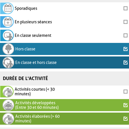
Sporadiques
En plusieurs séances
En classe seulement
Hors classe
En classe et hors classe
DURÉE DE L'ACTIVITÉ
Activités courtes (< 30
minutes)
Activités développées
(Entre 30 et 60 minutes)
Activités élaborées (> 60
minutes)