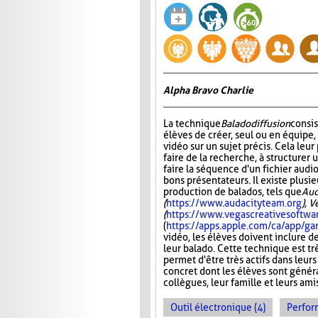
Alpha Bravo Charlie
La technique
Baladodiffusion
consi
élèves de créer, seul ou en équipe,
vidéo sur un sujet précis. Cela leu
faire de la recherche, à structurer u
faire la séquence d'un fichier audio
bons présentateurs. Il existe plusie
production de balados, tels que
Aud
(
https://www.audacityteam.org
), 
(
https://www.vegascreativesoftwa
(
https://apps.apple.com/ca/app/
vidéo, les élèves doivent inclure d
leur balado. Cette technique est tr
permet d'être très actifs dans leurs
concret dont les élèves sont généra
collègues, leur famille et leurs ami
Outil électronique (4)
Perfor