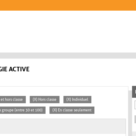
IE ACTIVE
 et hors classe
(X) Hors classe
(X) Individuel
 groupe (entre 30 et 100)
(X) En classe seulement