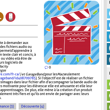
ste à demander aux
 des fichiers audio ou
r permet d'apprendre à
n texte clair et concis, à
 ou vidéo et à être de
urs logiciels de
acity
0
Vegas
re.com/fr-ca/
) et GarageBand,
pour les
Mac
seulement
garageband/id408709785
). Si l'objectif est de réaliser un fichier
es images dans leur fichier afin d'accompagner la bande audio de
ès motivante pour les élèves car elle est amusante et elle leur
 apprentissages. De plus, elle mène à la création d'un produit
lement très fiers et qu'ils ont envie de partager avec leurs
s.
mance (3)
Découverte (4)