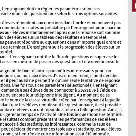
i, l’enseignant doit en régler les paramètres selon ses
sir le mode du questionnaire selon les trois options suivantes :
s élèves répondent aux questions dans l’ordre et ne peuvent pas
s commentaires notés au préalable par l’enseignant pour chacune
es aux élèves instantanément après que la réponse soit soumise.
ion des élèves sur un tableau des résultats en temps réel.
ves peuvent répondre aux questions dans n’importe quel ordre et
t de terminer. L’enseignant suit la progression des élèves sur un
ps réel.
nt : L’enseignant contrôle le flux de questions et supervise les
t aussi en mesure de passer des questions et d’y revenir ensuite.
seignant de fixer d’autres paramètres intéressants pour son
mposer, ou non, aux élèves d’inscrire leur nom, il peut décider
n, et il peut aussi ne permettre qu’une seule tentative de réponse
tions. Une fois tous ces paramètres sélectionnés, l’enseignant
t demande à ses élèves de se connecter à
Socrative
à l’aide de
lette ou encore leur téléphone intelligent. Au moment de se
re le nom de la classe virtuelle créée par l’enseignant à laquelle
ndant que les élèves remplissent le questionnaire, il est possible
ombre d’élèves qui ont répondu à telle ou telle question. Ainsi, il
ux gérer le temps de l’activité. Une fois le questionnaire terminé,
de résultats complet présentant les performances de ses élèves
nt accès à des statistiques intéressantes, comme le taux de
l peut décider de montrer ces tableaux et statistiques aux élèves,
s noms, si l’entrée de cette information avait été imposée.