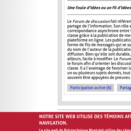
Une foule d’idées ou un fil d’idées
Le
Forum de discussion
fait référen
partage de l’information. Son rôle 
correspondance asynchrone entre
classe grâce à la publication de me
plateforme en ligne. Les publicati
forme de fils de messages qui se 
du nom de l’auteur de la publication
diffusion. Bien qu’elle soit durable,
ailleurs, facile à modifier. Le
Forum 
le forum afin d’orienter les discus
classe. Il a l’avantage de favoriser l
un ou plusieurs sujets donnés, tout
souvent être appuyées de preuves.
Participation active (6)
Partag
NOTRE SITE WEB UTILISE DES TÉMOINS A
NAVIGATION.
Le site web de Polytechnique Montréal utilise des témoi