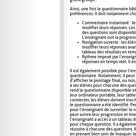
Ainsi, une fois le questionnaire bât
préférences. Il doit notamment choi
Commentaire instantané : le
modifier leurs réponses. Le
des questions sont disponibl
L’enseignant suit la progress
Navigation ouverte : les élè
modifier leurs réponses avan
tableau des résultats en tem
Rythme imposé par l’enseigna
réponses en temps réel. Il es
Il est également possible pour l’en
questionnaire. Notamment, il peut i
d’afficher le pointage final, ou no
à ses élèves pour chacune des ques
rend le questionnaire disponible e
leur ordinateur portable, leur tab
connecter, les élèves doivent inscri
le questionnaire a été identifié. Pe
pour l’enseignant de surveiller le n
peut suivre leur progression et mie
l’enseignant a accès à un tableau 
pour chaque question. Il a égaleme
réussite à chacune des questions. I
en prenant bien soin de masquer le