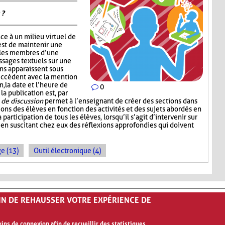
 ?
ce à un milieu virtuel de
est de maintenir une
 les membres d’une
ssages textuels sur une
ons apparaissent sous
succèdent avec la mention
, la date et l’heure de
0
 la publication est, par
de discussion
permet à l’enseignant de créer des sections dans
sions des élèves en fonction des activités et des sujets abordés en
a participation de tous les élèves, lorsqu’il s’agit d’intervenir sur
 en suscitant chez eux des réflexions approfondies qui doivent
e (13)
Outil électronique (4)
FIN DE REHAUSSER VOTRE EXPÉRIENCE DE
ns de connexion afin de recueillir des statistiques