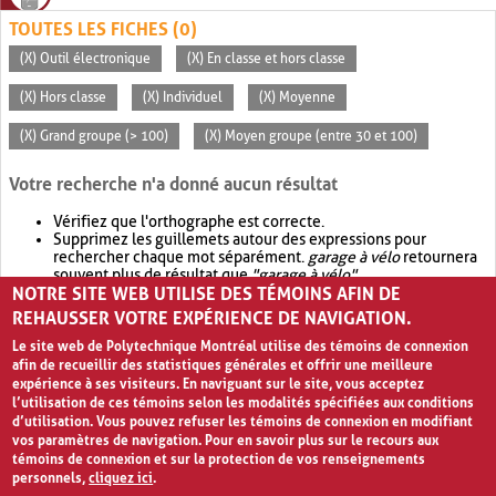
TOUTES LES FICHES (0)
(X) Outil électronique
(X) En classe et hors classe
(X) Hors classe
(X) Individuel
(X) Moyenne
(X) Grand groupe (> 100)
(X) Moyen groupe (entre 30 et 100)
Votre recherche n'a donné aucun résultat
Vérifiez que l'orthographe est correcte.
Supprimez les guillemets autour des expressions pour
rechercher chaque mot séparément.
garage à vélo
retournera
souvent plus de résultat que
"garage à vélo"
.
NOTRE SITE WEB UTILISE DES TÉMOINS AFIN DE
Envisagez d'élargir votre recherche avec
OR
.
garage OR vélo
retournera souvent plus de résultat que
garage à vélo
.
REHAUSSER VOTRE EXPÉRIENCE DE NAVIGATION.
Le site web de Polytechnique Montréal utilise des témoins de connexion
afin de recueillir des statistiques générales et offrir une meilleure
expérience à ses visiteurs. En naviguant sur le site, vous acceptez
l’utilisation de ces témoins selon les modalités spécifiées aux conditions
d’utilisation. Vous pouvez refuser les témoins de connexion en modifiant
vos paramètres de navigation. Pour en savoir plus sur le recours aux
témoins de connexion et sur la protection de vos renseignements
personnels,
cliquez ici
.
Avis de confidentialité et conditions d’utilisation