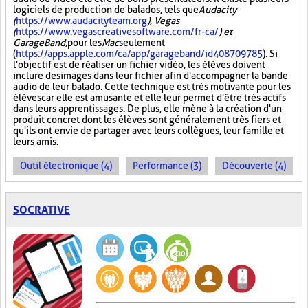
logiciels de production de balados, tels que
Audacity
(
https://www.audacityteam.org
), Vegas
(
https://www.vegascreativesoftware.com/fr-ca/
) et
GarageBand,
pour les
Mac
seulement
(
https://apps.apple.com/ca/app/garageband/id408709785
). Si
l'objectif est de réaliser un fichier vidéo, les élèves doivent
inclure des images dans leur fichier afin d'accompagner la bande
audio de leur balado. Cette technique est très motivante pour les
élèves car elle est amusante et elle leur permet d'être très actifs
dans leurs apprentissages. De plus, elle mène à la création d'un
produit concret dont les élèves sont généralement très fiers et
qu'ils ont envie de partager avec leurs collègues, leur famille et
leurs amis.
Outil électronique (4)
Performance (3)
Découverte (4)
SOCRATIVE