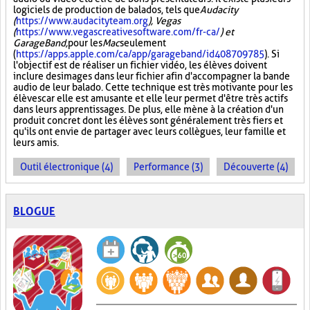
logiciels de production de balados, tels que
Audacity
(
https://www.audacityteam.org
), Vegas
(
https://www.vegascreativesoftware.com/fr-ca/
) et
GarageBand,
pour les
Mac
seulement
(
https://apps.apple.com/ca/app/garageband/id408709785
). Si
l'objectif est de réaliser un fichier vidéo, les élèves doivent
inclure des images dans leur fichier afin d'accompagner la bande
audio de leur balado. Cette technique est très motivante pour les
élèves car elle est amusante et elle leur permet d'être très actifs
dans leurs apprentissages. De plus, elle mène à la création d'un
produit concret dont les élèves sont généralement très fiers et
qu'ils ont envie de partager avec leurs collègues, leur famille et
leurs amis.
Outil électronique (4)
Performance (3)
Découverte (4)
BLOGUE