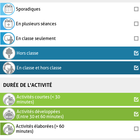
Sporadiques
En plusieurs séances
En classe seulement
Hors classe
En classe et hors classe
DURÉE DE L'ACTIVITÉ
Activités courtes (< 30
minutes)
Activités développées
(Entre 30 et 60 minutes)
Activités élaborées (> 60
minutes)