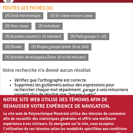
TOUTES LES FICHES (0)
(X) Outil électronique
(X) En classe et hors classe
(X) Hors classe
(X) Individuel
(X) Activités courtes (< 30 minutes)
(X) Petit groupe (< 30)
(X) Élevée
(X) Moyen groupe (entre 30 et 100)
(X) Activités développées (Entre 30 et 60 minutes)
Votre recherche n'a donné aucun résultat
Vérifiez que l'orthographe est correcte.
Supprimez les guillemets autour des expressions pour
rechercher chaque mot séparément.
garage à vélo
retournera
souvent plus de résultat que
"garage à vélo"
.
NOTRE SITE WEB UTILISE DES TÉMOINS AFIN DE
Envisagez d'élargir votre recherche avec
OR
.
garage OR vélo
retournera souvent plus de résultat que
garage à vélo
.
REHAUSSER VOTRE EXPÉRIENCE DE NAVIGATION.
Le site web de Polytechnique Montréal utilise des témoins de connexion
afin de recueillir des statistiques générales et offrir une meilleure
expérience à ses visiteurs. En naviguant sur le site, vous acceptez
l’utilisation de ces témoins selon les modalités spécifiées aux conditions