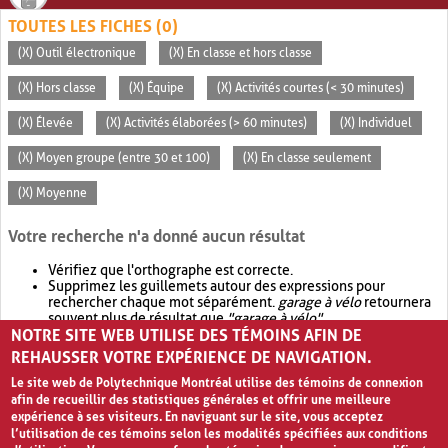
TOUTES LES FICHES (0)
(X) Outil électronique
(X) En classe et hors classe
(X) Hors classe
(X) Équipe
(X) Activités courtes (< 30 minutes)
(X) Élevée
(X) Activités élaborées (> 60 minutes)
(X) Individuel
(X) Moyen groupe (entre 30 et 100)
(X) En classe seulement
(X) Moyenne
Votre recherche n'a donné aucun résultat
Vérifiez que l'orthographe est correcte.
Supprimez les guillemets autour des expressions pour
rechercher chaque mot séparément.
garage à vélo
retournera
souvent plus de résultat que
"garage à vélo"
.
NOTRE SITE WEB UTILISE DES TÉMOINS AFIN DE
Envisagez d'élargir votre recherche avec
OR
.
garage OR vélo
retournera souvent plus de résultat que
garage à vélo
.
REHAUSSER VOTRE EXPÉRIENCE DE NAVIGATION.
Le site web de Polytechnique Montréal utilise des témoins de connexion
afin de recueillir des statistiques générales et offrir une meilleure
expérience à ses visiteurs. En naviguant sur le site, vous acceptez
l’utilisation de ces témoins selon les modalités spécifiées aux conditions