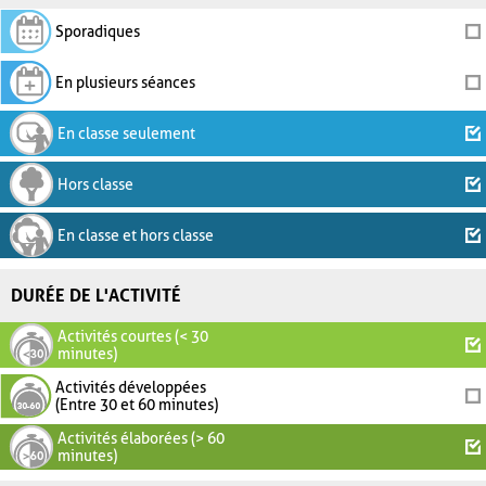
Sporadiques
En plusieurs séances
En classe seulement
Hors classe
En classe et hors classe
DURÉE DE L'ACTIVITÉ
Activités courtes (< 30
minutes)
Activités développées
(Entre 30 et 60 minutes)
Activités élaborées (> 60
minutes)