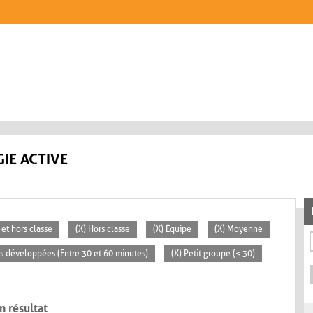
IE ACTIVE
 et hors classe
(X) Hors classe
(X) Équipe
(X) Moyenne
tés développées (Entre 30 et 60 minutes)
(X) Petit groupe (< 30)
n résultat