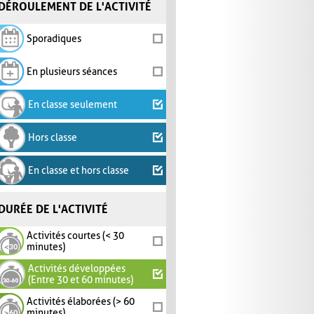
DÉROULEMENT DE L'ACTIVITÉ
Sporadiques
En plusieurs séances
En classe seulement
Hors classe
En classe et hors classe
DURÉE DE L'ACTIVITÉ
Activités courtes (< 30
minutes)
Activités développées
(Entre 30 et 60 minutes)
Activités élaborées (> 60
minutes)