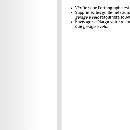
Vérifiez que l'orthographe est
Supprimez les guillemets aut
garage à vélo
retournera souve
Envisagez d'élargir votre rec
que
garage à vélo
.