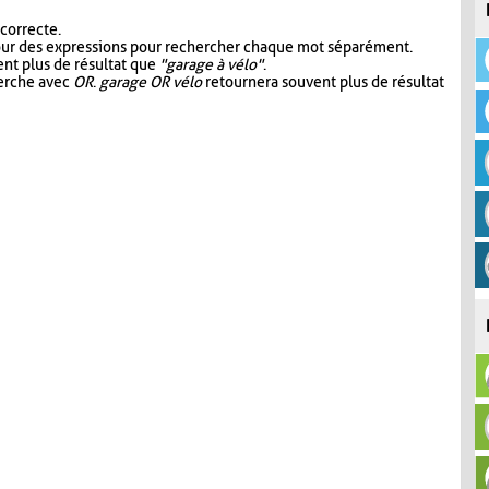
 correcte.
our des expressions pour rechercher chaque mot séparément.
nt plus de résultat que
"garage à vélo"
.
herche avec
OR
.
garage OR vélo
retournera souvent plus de résultat