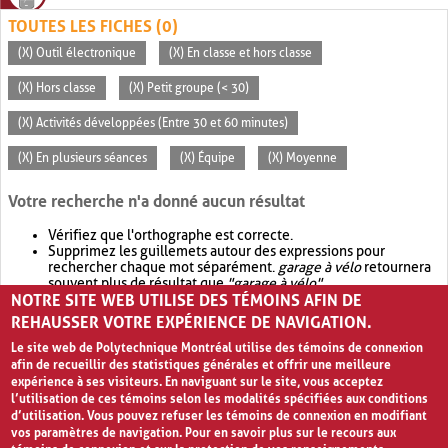
TOUTES LES FICHES (0)
(X) Outil électronique
(X) En classe et hors classe
(X) Hors classe
(X) Petit groupe (< 30)
(X) Activités développées (Entre 30 et 60 minutes)
(X) En plusieurs séances
(X) Équipe
(X) Moyenne
Votre recherche n'a donné aucun résultat
Vérifiez que l'orthographe est correcte.
Supprimez les guillemets autour des expressions pour
rechercher chaque mot séparément.
garage à vélo
retournera
souvent plus de résultat que
"garage à vélo"
.
NOTRE SITE WEB UTILISE DES TÉMOINS AFIN DE
Envisagez d'élargir votre recherche avec
OR
.
garage OR vélo
retournera souvent plus de résultat que
garage à vélo
.
REHAUSSER VOTRE EXPÉRIENCE DE NAVIGATION.
Le site web de Polytechnique Montréal utilise des témoins de connexion
afin de recueillir des statistiques générales et offrir une meilleure
expérience à ses visiteurs. En naviguant sur le site, vous acceptez
l’utilisation de ces témoins selon les modalités spécifiées aux conditions
d’utilisation. Vous pouvez refuser les témoins de connexion en modifiant
vos paramètres de navigation. Pour en savoir plus sur le recours aux