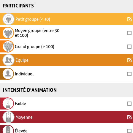
PARTICIPANTS
Petit groupe (< 30)
Moyen groupe (entre 30
et 100)
Grand groupe (> 100)
Équipe
Individuel
INTENSITÉ D'ANIMATION
Faible
Moyenne
Élevée