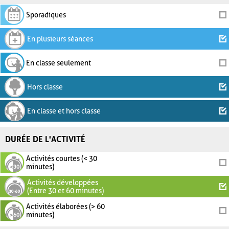
Sporadiques
En plusieurs séances
En classe seulement
Hors classe
En classe et hors classe
DURÉE DE L'ACTIVITÉ
Activités courtes (< 30
minutes)
Activités développées
(Entre 30 et 60 minutes)
Activités élaborées (> 60
minutes)