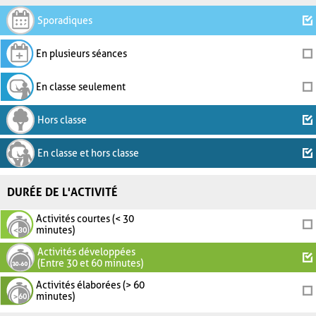
Sporadiques
En plusieurs séances
En classe seulement
Hors classe
En classe et hors classe
DURÉE DE L'ACTIVITÉ
Activités courtes (< 30
minutes)
Activités développées
(Entre 30 et 60 minutes)
Activités élaborées (> 60
minutes)