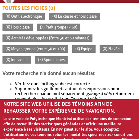
TOUTES LES FICHES (0)
(X) Outil électronique
(X) En classe et hors classe
(X) Hors classe
(X) Petit groupe (< 30)
(X) Activités développées (Entre 30 et 60 minutes)
(X) Moyen groupe (entre 30 et 100)
(X) Équipe
(X) Élevée
(X) Individuel
(X) Sporadiques
Votre recherche n'a donné aucun résultat
Vérifiez que l'orthographe est correcte.
Supprimez les guillemets autour des expressions pour
rechercher chaque mot séparément.
garage à vélo
retournera
souvent plus de résultat que
"garage à vélo"
.
NOTRE SITE WEB UTILISE DES TÉMOINS AFIN DE
Envisagez d'élargir votre recherche avec
OR
.
garage OR vélo
retournera souvent plus de résultat que
garage à vélo
.
REHAUSSER VOTRE EXPÉRIENCE DE NAVIGATION.
Le site web de Polytechnique Montréal utilise des témoins de connexion
afin de recueillir des statistiques générales et offrir une meilleure
expérience à ses visiteurs. En naviguant sur le site, vous acceptez
l’utilisation de ces témoins selon les modalités spécifiées aux conditions