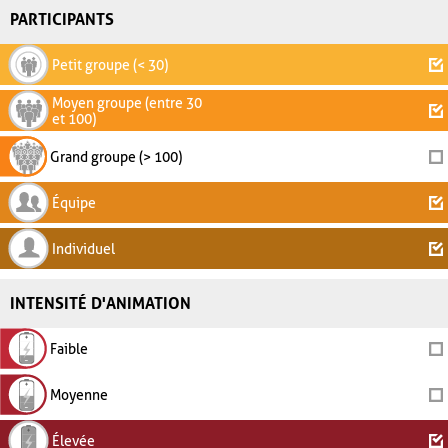
PARTICIPANTS
Petit groupe (< 30)
Moyen groupe (entre 30
et 100)
Grand groupe (> 100)
Équipe
Individuel
INTENSITÉ D'ANIMATION
Faible
Moyenne
Élevée