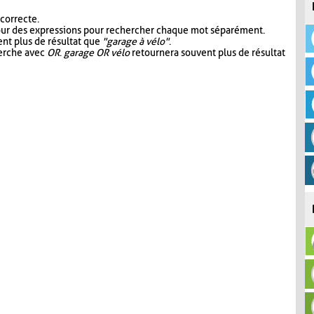
 correcte.
our des expressions pour rechercher chaque mot séparément.
nt plus de résultat que
"garage à vélo"
.
herche avec
OR
.
garage OR vélo
retournera souvent plus de résultat