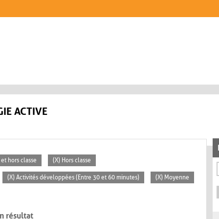
IE ACTIVE
 et hors classe
(X) Hors classe
(X) Activités développées (Entre 30 et 60 minutes)
(X) Moyenne
n résultat