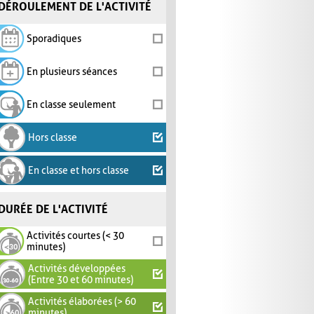
DÉROULEMENT DE L'ACTIVITÉ
Sporadiques
En plusieurs séances
En classe seulement
Hors classe
En classe et hors classe
DURÉE DE L'ACTIVITÉ
Activités courtes (< 30
minutes)
Activités développées
(Entre 30 et 60 minutes)
Activités élaborées (> 60
minutes)