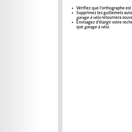
Vérifiez que l'orthographe est
Supprimez les guillemets aut
garage à vélo
retournera souve
Envisagez d'élargir votre rec
que
garage à vélo
.