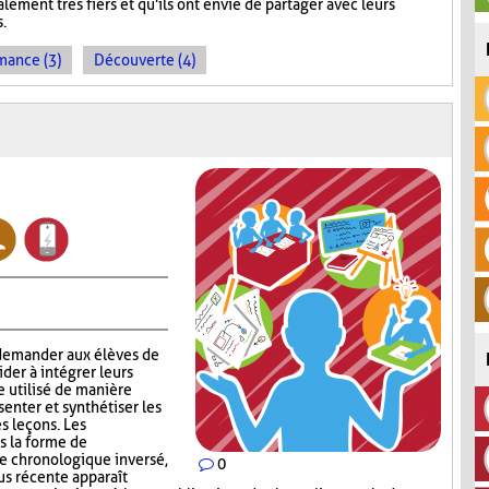
lement très fiers et qu'ils ont envie de partager avec leurs
s.
mance (3)
Découverte (4)
 demander aux élèves de
aider à intégrer leurs
e utilisé de manière
enter et synthétiser les
s leçons. Les
s la forme de
re chronologique inversé,
0
lus récente apparaît