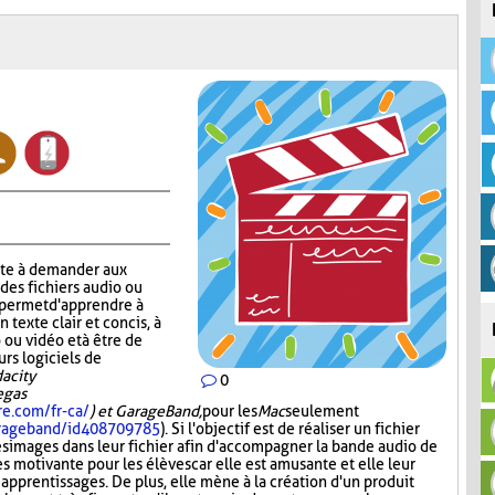
ste à demander aux
 des fichiers audio ou
r permet d'apprendre à
n texte clair et concis, à
 ou vidéo et à être de
urs logiciels de
acity
0
Vegas
re.com/fr-ca/
) et GarageBand,
pour les
Mac
seulement
garageband/id408709785
). Si l'objectif est de réaliser un fichier
es images dans leur fichier afin d'accompagner la bande audio de
ès motivante pour les élèves car elle est amusante et elle leur
 apprentissages. De plus, elle mène à la création d'un produit