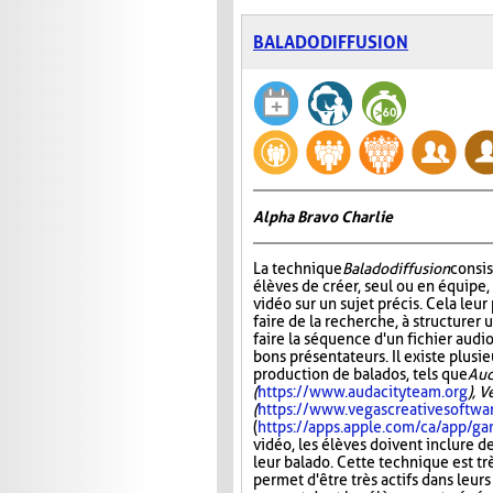
BALADODIFFUSION
Alpha Bravo Charlie
La technique
Baladodiffusion
consi
élèves de créer, seul ou en équipe,
vidéo sur un sujet précis. Cela leu
faire de la recherche, à structurer u
faire la séquence d'un fichier audio
bons présentateurs. Il existe plusie
production de balados, tels que
Aud
(
https://www.audacityteam.org
), 
(
https://www.vegascreativesoftwa
(
https://apps.apple.com/ca/app/
vidéo, les élèves doivent inclure d
leur balado. Cette technique est tr
permet d'être très actifs dans leurs