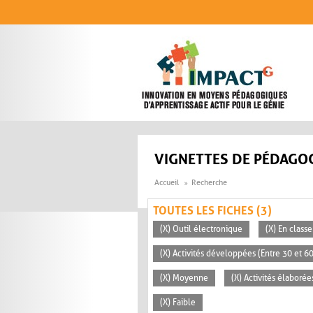
Aller au contenu principal
VIGNETTES DE PÉDAGOG
Accueil
Recherche
TOUTES LES FICHES (3)
(X) Outil électronique
(X) En classe
(X) Activités développées (Entre 30 et 6
(X) Moyenne
(X) Activités élaborée
(X) Faible