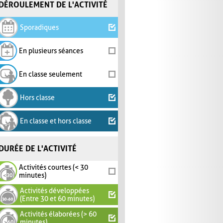
DÉROULEMENT DE L'ACTIVITÉ
Sporadiques
En plusieurs séances
En classe seulement
Hors classe
En classe et hors classe
DURÉE DE L'ACTIVITÉ
Activités courtes (< 30
minutes)
Activités développées
(Entre 30 et 60 minutes)
Activités élaborées (> 60
minutes)