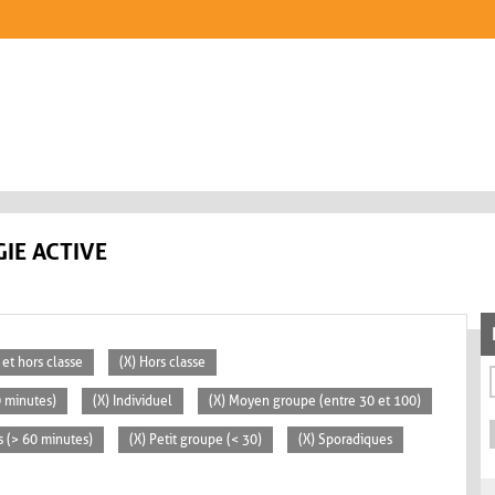
IE ACTIVE
 et hors classe
(X) Hors classe
0 minutes)
(X) Individuel
(X) Moyen groupe (entre 30 et 100)
s (> 60 minutes)
(X) Petit groupe (< 30)
(X) Sporadiques