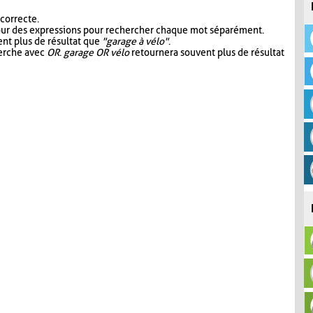
 correcte.
our des expressions pour rechercher chaque mot séparément.
nt plus de résultat que
"garage à vélo"
.
herche avec
OR
.
garage OR vélo
retournera souvent plus de résultat