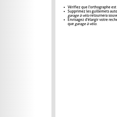
Vérifiez que l'orthographe est
Supprimez les guillemets aut
garage à vélo
retournera souve
Envisagez d'élargir votre rec
que
garage à vélo
.