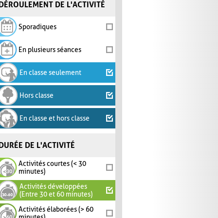
DÉROULEMENT DE L'ACTIVITÉ
Sporadiques
En plusieurs séances
En classe seulement
Hors classe
En classe et hors classe
DURÉE DE L'ACTIVITÉ
Activités courtes (< 30
minutes)
Activités développées
(Entre 30 et 60 minutes)
Activités élaborées (> 60
minutes)