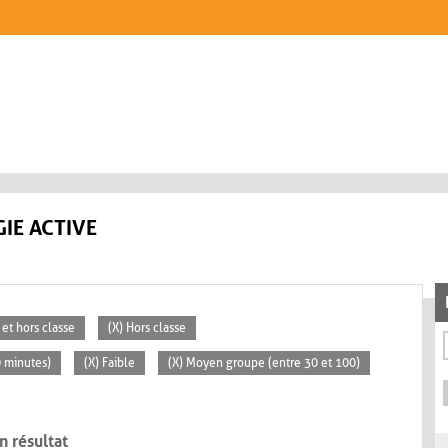
IE ACTIVE
 et hors classe
(X) Hors classe
0 minutes)
(X) Faible
(X) Moyen groupe (entre 30 et 100)
n résultat