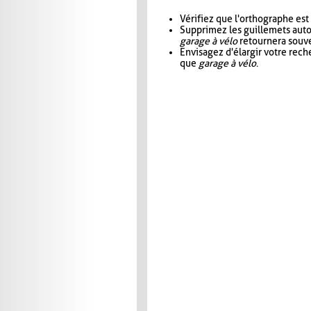
Vérifiez que l'orthographe est
Supprimez les guillemets aut
garage à vélo
retournera souve
Envisagez d'élargir votre rec
que
garage à vélo
.