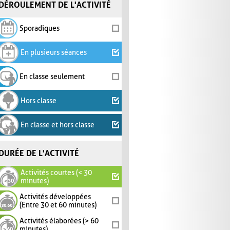
DÉROULEMENT DE L'ACTIVITÉ
Sporadiques
En plusieurs séances
En classe seulement
Hors classe
En classe et hors classe
DURÉE DE L'ACTIVITÉ
Activités courtes (< 30
minutes)
Activités développées
(Entre 30 et 60 minutes)
Activités élaborées (> 60
minutes)