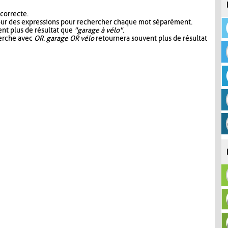
 correcte.
our des expressions pour rechercher chaque mot séparément.
nt plus de résultat que
"garage à vélo"
.
herche avec
OR
.
garage OR vélo
retournera souvent plus de résultat