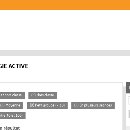
IE ACTIVE
 et hors classe
(X) Hors classe
(X) Moyenne
(X) Petit groupe (< 30)
(X) En plusieurs séances
tre 30 et 100)
n résultat